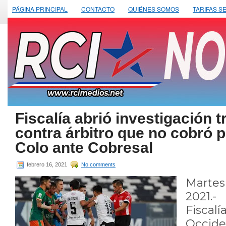
PÁGINA PRINCIPAL
CONTACTO
QUIÉNES SOMOS
TARIFAS S
Fiscalía abrió investigación
contra árbitro que no cobró 
Colo ante Cobresal
febrero 16, 2021
No comments
Martes
2021.-
Fisca
Occid