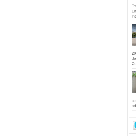
Tr
Em
In
20
de
Co
co
ad