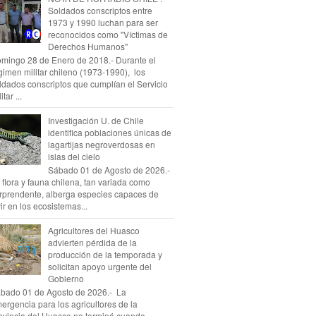
Soldados conscriptos entre
1973 y 1990 luchan para ser
reconocidos como "Víctimas de
Derechos Humanos"
mingo 28 de Enero de 2018.- Durante el
gimen militar chileno (1973-1990), los
ldados conscriptos que cumplían el Servicio
itar ...
Investigación U. de Chile
identifica poblaciones únicas de
lagartijas negroverdosas en
islas del cielo
Sábado 01 de Agosto de 2026.-
 flora y fauna chilena, tan variada como
rprendente, alberga especies capaces de
vir en los ecosistemas...
Agricultores del Huasco
advierten pérdida de la
producción de la temporada y
solicitan apoyo urgente del
Gobierno
bado 01 de Agosto de 2026.- La
ergencia para los agricultores de la
ovincia del Huasco no terminó cuando