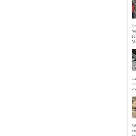
Do
ré
so
Mil
La
so
vi
Sá
em
pr