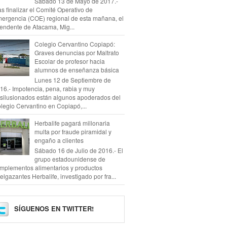
Sábado 13 de Mayo de 2017.-
as finalizar el Comité Operativo de
ergencia (COE) regional de esta mañana, el
tendente de Atacama, Mig...
Colegio Cervantino Copiapó:
Graves denuncias por Maltrato
Escolar de profesor hacia
alumnos de enseñanza básica
Lunes 12 de Septiembre de
16.- Impotencia, pena, rabia y muy
silusionados están algunos apoderados del
legio Cervantino en Copiapó,...
Herbalife pagará millonaria
multa por fraude piramidal y
engaño a clientes
Sábado 16 de Julio de 2016.- El
grupo estadounidense de
mplementos alimentarios y productos
elgazantes Herbalife, investigado por fra...
SÍGUENOS EN TWITTER!