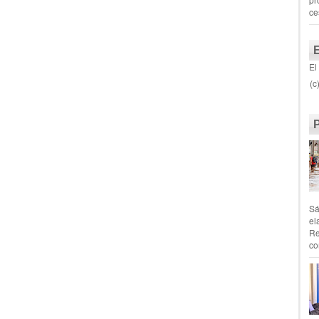
ce
El
(c
Sá
el
Re
co