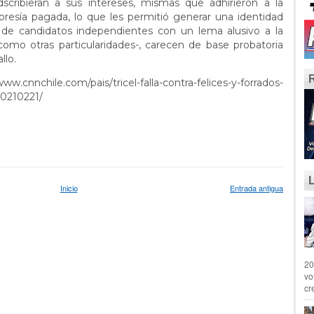
scribieran a sus intereses, mismas que adhirieron a la
esía pagada, lo que les permitió generar una identidad
 de candidatos independientes con un lema alusivo a la
como otras particularidades-, carecen de base probatoria
llo.
www.cnnchile.com/pais/tricel-falla-contra-felices-y-forrados-
20210221/
Inicio
Entrada antigua
20
vo
cr