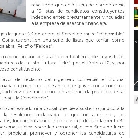
resolución que dejó fuera de competencia
a 15 listas de candidatos constituyentes
independientes presuntamente vinculadas
a la empresa de asesoría financiera.
go de que el 23 de enero, el Servel declarara “inadmisible”
n Constitucional en una serie de listas que tenían como
abra “Feliz” o “Felices”.
, máximo órgano de justicia electoral en Chile cuyos fallos
aturas de la lista “Futuro Feliz”, por el Distrito 10, y, por
ceso constituyente.
favor del reclamo del ingeniero comercial, el tribunal
lamada da cuenta de una sanción de graves consecuencias
o, toda vez que trae como consecuencia la privación de su
to(s) a la Convención”.
aber existido una causal que diera sustento jurídico a la
 la resolución reclamada -lo que no acontece-, los
ados, fundamentalmente en la letra j) del fundamento 3°
ersona jurídica, sociedad comercial, o con fines de lucro
ar, propiciar, promover y obtener las candidaturas de