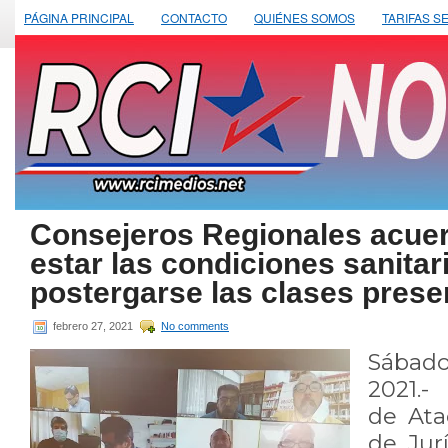
PÁGINA PRINCIPAL
CONTACTO
QUIÉNES SOMOS
TARIFAS S
Consejeros Regionales acue
estar las condiciones sanita
postergarse las clases prese
febrero 27, 2021
No comments
Sábado
2021.-
de Ata
de Jurí