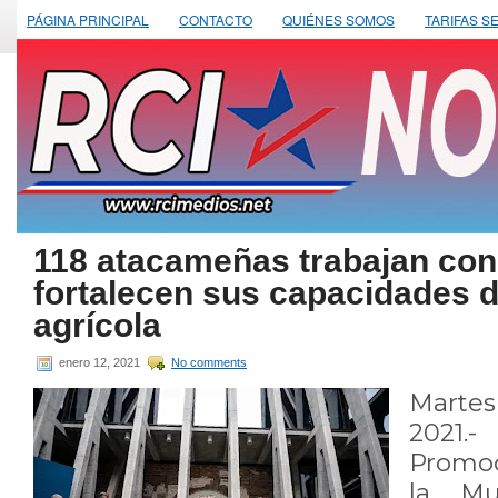
PÁGINA PRINCIPAL
CONTACTO
QUIÉNES SOMOS
TARIFAS S
118 atacameñas trabajan c
fortalecen sus capacidades 
agrícola
enero 12, 2021
No comments
Marte
2021
Promoc
la Mu