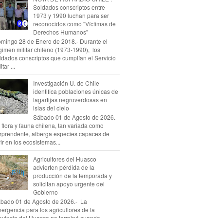
Soldados conscriptos entre
1973 y 1990 luchan para ser
reconocidos como "Víctimas de
Derechos Humanos"
mingo 28 de Enero de 2018.- Durante el
gimen militar chileno (1973-1990), los
ldados conscriptos que cumplían el Servicio
itar ...
Investigación U. de Chile
identifica poblaciones únicas de
lagartijas negroverdosas en
islas del cielo
Sábado 01 de Agosto de 2026.-
 flora y fauna chilena, tan variada como
rprendente, alberga especies capaces de
vir en los ecosistemas...
Agricultores del Huasco
advierten pérdida de la
producción de la temporada y
solicitan apoyo urgente del
Gobierno
bado 01 de Agosto de 2026.- La
ergencia para los agricultores de la
ovincia del Huasco no terminó cuando