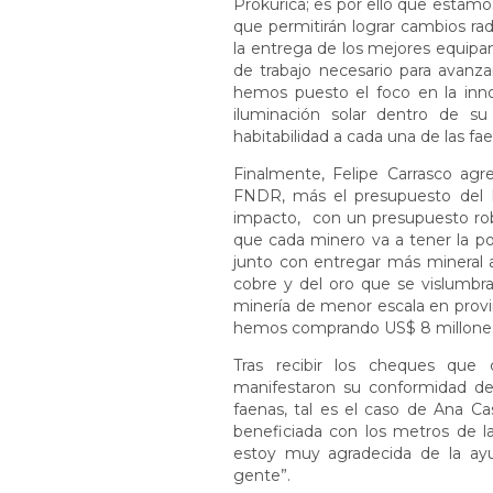
Prokurica; es por ello que estamo
que permitirán lograr cambios rad
la entrega de los mejores equipa
de trabajo necesario para avanz
hemos puesto el foco en la inno
iluminación solar dentro de s
habitabilidad a cada una de las fa
Finalmente, Felipe Carrasco agre
FNDR, más el presupuesto del
impacto, con un presupuesto rob
que cada minero va a tener la po
junto con entregar más mineral 
cobre y del oro que se vislumbr
minería de menor escala en prov
hemos comprando US$ 8 millones 
Tras recibir los cheques que 
manifestaron su conformidad deb
faenas, tal es el caso de Ana Cast
beneficiada con los metros de la
estoy muy agradecida de la ay
gente”.