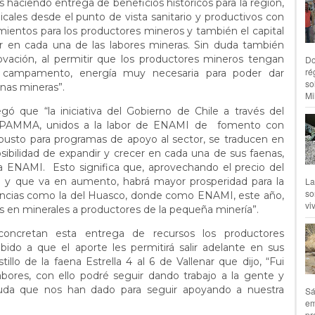
s haciendo entrega de beneficios históricos para la región,
icales desde el punto de vista sanitario y productivos con
mientos para los productores mineros y también el capital
ar en cada una de las labores mineras. Sin duda también
vación, al permitir que los productores mineros tengan
Do
ré
u campamento, energía muy necesaria para poder dar
so
enas mineras”.
Mil
gó que “la iniciativa del Gobierno de Chile a través del
 PAMMA, unidos a la labor de ENAMI de fomento con
usto para programas de apoyo al sector, se traducen en
sibilidad de expandir y crecer en cada una de sus faenas,
a ENAMI. Esto significa que, aprovechando el precio del
a y que va en aumento, habrá mayor prosperidad para la
La
so
incias como la del Huasco, donde como ENAMI, este año,
vi
en minerales a productores de la pequeña minería”.
concretan esta entrega de recursos los productores
ido a que el aporte les permitirá salir adelante en sus
illo de la faena Estrella 4 al 6 de Vallenar que dijo, “Fui
bores, con ello podré seguir dando trabajo a la gente y
uda que nos han dado para seguir apoyando a nuestra
Sá
em
pr