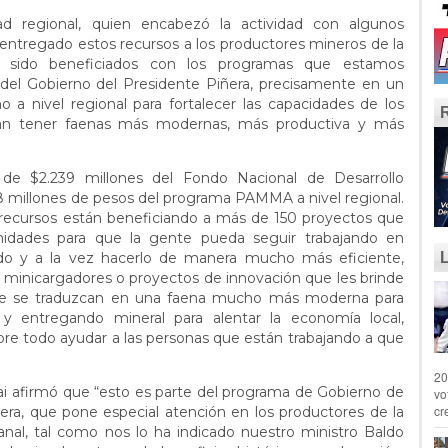
dad regional, quien encabezó la actividad con algunos
 entregado estos recursos a los productores mineros de la
 sido beneficiados con los programas que estamos
del Gobierno del Presidente Piñera, precisamente en un
 a nivel regional para fortalecer las capacidades de los
n tener faenas más modernas, más productiva y más
e $2.239 millones del Fondo Nacional de Desarrollo
 millones de pesos del programa PAMMA a nivel regional.
 recursos están beneficiando a más de 150 proyectos que
nidades para que la gente pueda seguir trabajando en
endo y a la vez hacerlo de manera mucho más eficiente,
minicargadores o proyectos de innovación que les brinde
e se traduzcan en una faena mucho más moderna para
y entregando mineral para alentar la economía local,
bre todo ayudar a las personas que están trabajando a que
20
yai afirmó que “esto es parte del programa de Gobierno de
vo
cr
era, que pone especial atención en los productores de la
nal, tal como nos lo ha indicado nuestro ministro Baldo