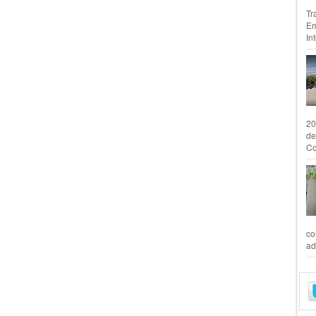
Tr
Em
In
20
de
Co
co
ad