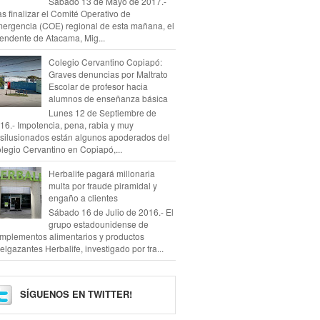
Sábado 13 de Mayo de 2017.-
as finalizar el Comité Operativo de
ergencia (COE) regional de esta mañana, el
tendente de Atacama, Mig...
Colegio Cervantino Copiapó:
Graves denuncias por Maltrato
Escolar de profesor hacia
alumnos de enseñanza básica
Lunes 12 de Septiembre de
16.- Impotencia, pena, rabia y muy
silusionados están algunos apoderados del
legio Cervantino en Copiapó,...
Herbalife pagará millonaria
multa por fraude piramidal y
engaño a clientes
Sábado 16 de Julio de 2016.- El
grupo estadounidense de
mplementos alimentarios y productos
elgazantes Herbalife, investigado por fra...
SÍGUENOS EN TWITTER!