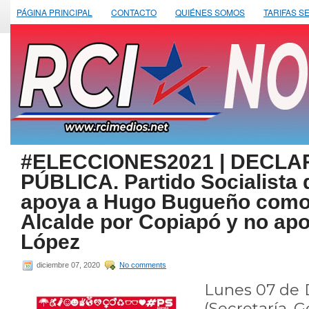
PÁGINA PRINCIPAL
CONTACTO
QUIÉNES SOMOS
TARIFAS S
#ELECCIONES2021 | DECLA
PÚBLICA. Partido Socialista
apoya a Hugo Bugueño como
Alcalde por Copiapó y no ap
López
diciembre 07, 2020
No comments
Lunes 07 de 
(Secretaría 