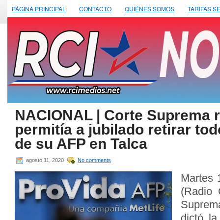
PÁGINA PRINCIPAL
CONTACTO
QUIÉNES SOMOS
TARIFAS S
NACIONAL | Corte Suprema r
permitía a jubilado retirar to
de su AFP en Talca
agosto 11, 2020
No comments
Martes 
(Radio 
Suprema
dictó l