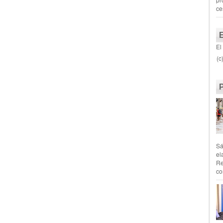
ce
El
(c
Sá
el
Re
co