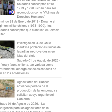
Soldados conscriptos entre
1973 y 1990 luchan para ser
reconocidos como "Víctimas de
Derechos Humanos"
mingo 28 de Enero de 2018.- Durante el
gimen militar chileno (1973-1990), los
ldados conscriptos que cumplían el Servicio
itar ...
Investigación U. de Chile
identifica poblaciones únicas de
lagartijas negroverdosas en
islas del cielo
Sábado 01 de Agosto de 2026.-
 flora y fauna chilena, tan variada como
rprendente, alberga especies capaces de
vir en los ecosistemas...
Agricultores del Huasco
advierten pérdida de la
producción de la temporada y
solicitan apoyo urgente del
Gobierno
bado 01 de Agosto de 2026.- La
ergencia para los agricultores de la
ovincia del Huasco no terminó cuando