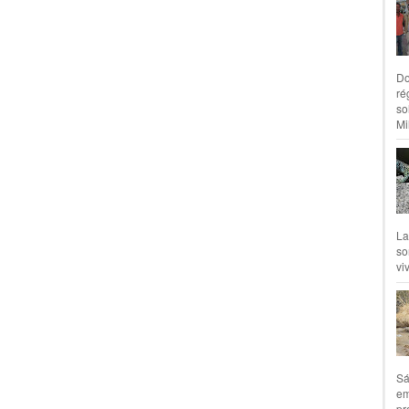
Do
ré
so
Mil
La
so
vi
Sá
em
pr