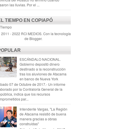
saron las lluvias. Por el ...
EL TIEMPO EN COPIAPÓ
 Tiempo
) 2011 - 2022 RCI MEDIOS. Con la tecnología
de
Blogger
.
POPULAR
ESCÁNDALO NACIONAL.
Gobierno depositó dinero
destinado a la reconstrucción
tras los aluviones de Atacama
en banco de Nueva York
bado 07 de Octubre de 2017.- Un informe
aborado por la Contraloría General de la
pública, indica que los recursos
mprometidos par...
Intendente Vargas, "La Región
de Atacama resistió de buena
manera gracias a obras
construídas"