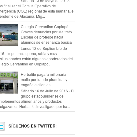
Sábado 13 de Mayo de 2017.-
as finalizar el Comité Operativo de
ergencia (COE) regional de esta mañana, el
tendente de Atacama, Mig...
Colegio Cervantino Copiapó:
Graves denuncias por Maltrato
Escolar de profesor hacia
alumnos de enseñanza básica
Lunes 12 de Septiembre de
16.- Impotencia, pena, rabia y muy
silusionados están algunos apoderados del
legio Cervantino en Copiapó,...
Herbalife pagará millonaria
multa por fraude piramidal y
engaño a clientes
Sábado 16 de Julio de 2016.- El
grupo estadounidense de
mplementos alimentarios y productos
elgazantes Herbalife, investigado por fra...
SÍGUENOS EN TWITTER!