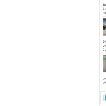
Tr
Em
In
20
de
Co
co
ad