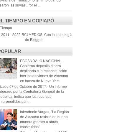
saron las lluvias. Por el ...
EL TIEMPO EN COPIAPÓ
 Tiempo
) 2011 - 2022 RCI MEDIOS. Con la tecnología
de
Blogger
.
POPULAR
ESCÁNDALO NACIONAL.
Gobierno depositó dinero
destinado a la reconstrucción
tras los aluviones de Atacama
en banco de Nueva York
bado 07 de Octubre de 2017.- Un informe
aborado por la Contraloría General de la
pública, indica que los recursos
mprometidos par...
Intendente Vargas, "La Región
de Atacama resistió de buena
manera gracias a obras
construídas"