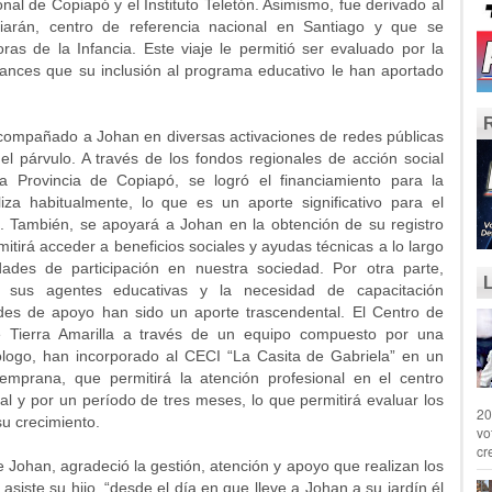
nal de Copiapó y el Instituto Teletón. Asimismo, fue derivado al
riarán, centro de referencia nacional en Santiago y que se
ras de la Infancia. Este viaje le permitió ser evaluado por la
vances que su inclusión al programa educativo le han aportado
compañado a Johan en diversas activaciones de redes públicas
el párvulo. A través de los fondos regionales de acción social
 Provincia de Copiapó, se logró el financiamiento para la
iza habitualmente, lo que es un aporte significativo para el
. También, se apoyará a Johan en la obtención de su registro
itirá acceder a beneficios sociales y ayudas técnicas a lo largo
dades de participación en nuestra sociedad. Por otra parte,
 sus agentes educativas y la necesidad de capacitación
des de apoyo han sido un aporte trascendental. El Centro de
e Tierra Amarilla a través de un equipo compuesto por una
logo, han incorporado al CECI “La Casita de Gabriela” en un
emprana, que permitirá la atención profesional en el centro
l y por un período de tres meses, lo que permitirá evaluar los
20
u crecimiento.
vo
cr
Johan, agradeció la gestión, atención y apoyo que realizan los
siste su hijo, “desde el día en que lleve a Johan a su jardín él