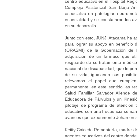
centro educativo en el Hospital Regio
Complejo Asistencial San Borja Ar
especializa en patologías neuromoto
especialidad y se constataron los a
en su desarrollo.
Junto con esto, JUNJI Atacama ha a
para lograr su apoyo en beneficio d
(ORASMI) de la Gobernación de la
adquisición de un fármaco que util
resguardo de su tratamiento médico
nacional de discapacidad, que le perm
de su vida, igualando sus posibili
relevamos el papel que cumplen
permanente, en este sentido las re
Salud Familiar Salvador Allende d
Educadora de Párvulos y un Kinesió
pilotaje de programa de atención t
educativo con una frecuencia semana
avances que experimente Johan en s
Keitty Caicedo Rementería, madre de 
agentes educativos del centro donde a