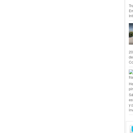
Tr
Em
In
20
de
Co
He
pi
Sá
es
y 
in