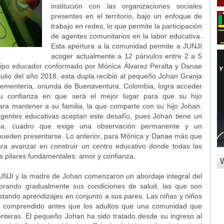
institución con las organizaciones sociales
presentes en el territorio, bajo un enfoque de
trabajo en redes, lo que permite la participación
de agentes comunitarios en la labor educativa.
Esta apertura a la comunidad permite a JUNJI
acoger actualmente a 12 párvulos entre 2 a 5
ipo educador conformado por Mónica Álvarez Peralta y Danae
julio del año 2018, esta dupla recibió al pequeño Johan Granja
ementería, oriunda de Buenaventura, Colombia, logra acceder
 su confianza en que será el mejor lugar para que su hijo
ara mantener a su familia, la que comparte con su hijo Johan.
agentes educativas aceptan este desafío, pues Johan tiene un
rosa, cuadro que exige una observación permanente y un
pueden presentarse. Lo anterior, para Mónica y Danae más que
ra avanzar en construir un centro educativo donde todas las
s pilares fundamentales: amor y confianza.
JUNJI y la madre de Johan comenzaron un abordaje integral del
ejorando gradualmente sus condiciones de salud, las que son
stando aprendizajes en conjunto a sus pares. Las niñas y niños
an comprendido antes que los adultos que una comunidad que
onteras. El pequeño Johan ha sido tratado desde su ingreso al