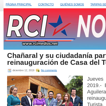
PÁGINA PRINCIPAL
CONTACTO
QUIÉNES SOMOS
TARIFAS S
Chañaral y su ciudadanía par
reinauguración de Casa del T
diciembre 12, 2019
No comments
Jueves
2019.- 
Aguil
reinaug
Turis