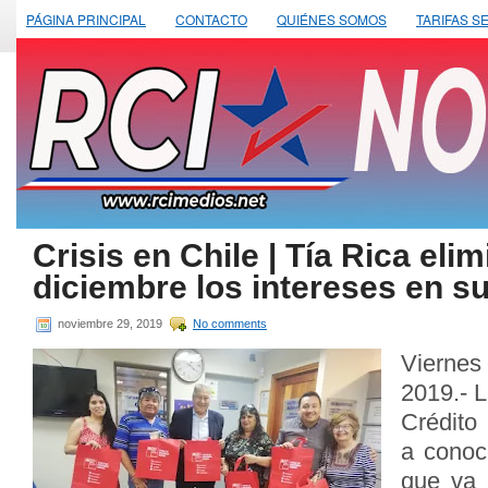
PÁGINA PRINCIPAL
CONTACTO
QUIÉNES SOMOS
TARIFAS S
Crisis en Chile | Tía Rica eli
diciembre los intereses en su
noviembre 29, 2019
No comments
Vierne
2019.- 
Crédito
a conoc
que va 