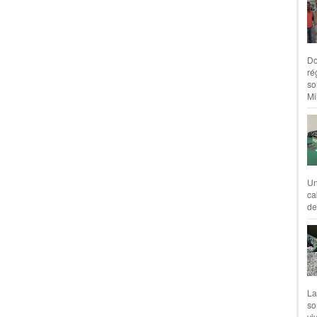
Do
ré
so
Mil
Un
ca
de
La
so
vi