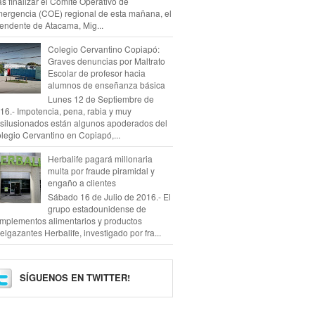
as finalizar el Comité Operativo de
ergencia (COE) regional de esta mañana, el
tendente de Atacama, Mig...
Colegio Cervantino Copiapó:
Graves denuncias por Maltrato
Escolar de profesor hacia
alumnos de enseñanza básica
Lunes 12 de Septiembre de
16.- Impotencia, pena, rabia y muy
silusionados están algunos apoderados del
legio Cervantino en Copiapó,...
Herbalife pagará millonaria
multa por fraude piramidal y
engaño a clientes
Sábado 16 de Julio de 2016.- El
grupo estadounidense de
mplementos alimentarios y productos
elgazantes Herbalife, investigado por fra...
SÍGUENOS EN TWITTER!