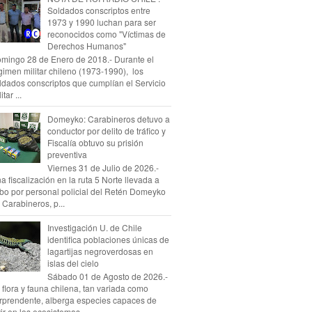
Soldados conscriptos entre
1973 y 1990 luchan para ser
reconocidos como "Víctimas de
Derechos Humanos"
mingo 28 de Enero de 2018.- Durante el
gimen militar chileno (1973-1990), los
ldados conscriptos que cumplían el Servicio
itar ...
Domeyko: Carabineros detuvo a
conductor por delito de tráfico y
Fiscalía obtuvo su prisión
preventiva
Viernes 31 de Julio de 2026.-
a fiscalización en la ruta 5 Norte llevada a
bo por personal policial del Retén Domeyko
 Carabineros, p...
Investigación U. de Chile
identifica poblaciones únicas de
lagartijas negroverdosas en
islas del cielo
Sábado 01 de Agosto de 2026.-
 flora y fauna chilena, tan variada como
rprendente, alberga especies capaces de
vir en los ecosistemas...