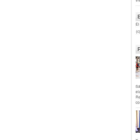
El
(c
Sá
el
Re
co