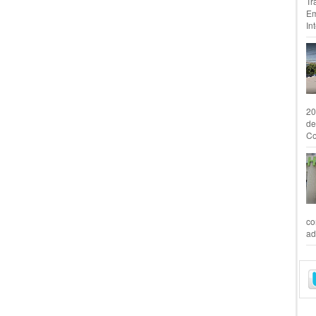
Tr
Em
In
20
de
Co
co
ad