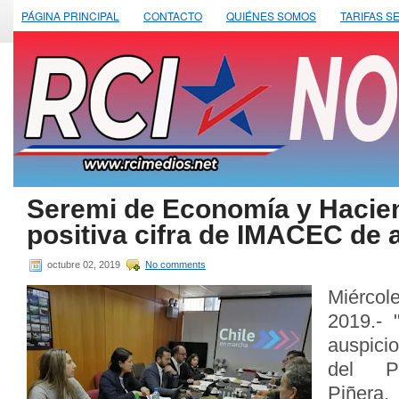
PÁGINA PRINCIPAL
CONTACTO
QUIÉNES SOMOS
TARIFAS S
Seremi de Economía y Hacie
positiva cifra de IMACEC de 
octubre 02, 2019
No comments
Miérco
2019.- 
auspici
del Pr
Piñera