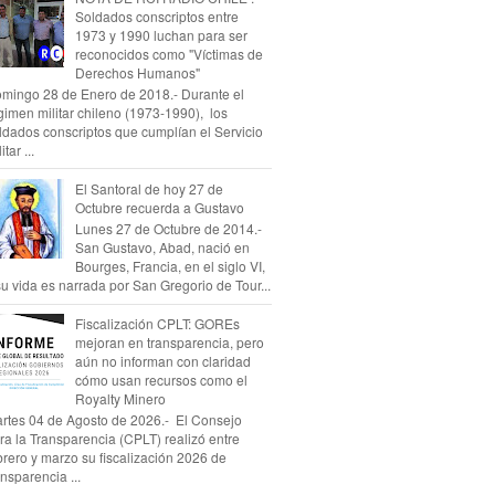
Soldados conscriptos entre
1973 y 1990 luchan para ser
reconocidos como "Víctimas de
Derechos Humanos"
mingo 28 de Enero de 2018.- Durante el
gimen militar chileno (1973-1990), los
ldados conscriptos que cumplían el Servicio
itar ...
El Santoral de hoy 27 de
Octubre recuerda a Gustavo
Lunes 27 de Octubre de 2014.-
San Gustavo, Abad, nació en
Bourges, Francia, en el siglo VI,
su vida es narrada por San Gregorio de Tour...
Fiscalización CPLT: GOREs
mejoran en transparencia, pero
aún no informan con claridad
cómo usan recursos como el
Royalty Minero
rtes 04 de Agosto de 2026.- El Consejo
ra la Transparencia (CPLT) realizó entre
brero y marzo su fiscalización 2026 de
ansparencia ...