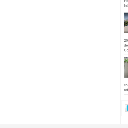
Em
In
20
de
Co
co
ad