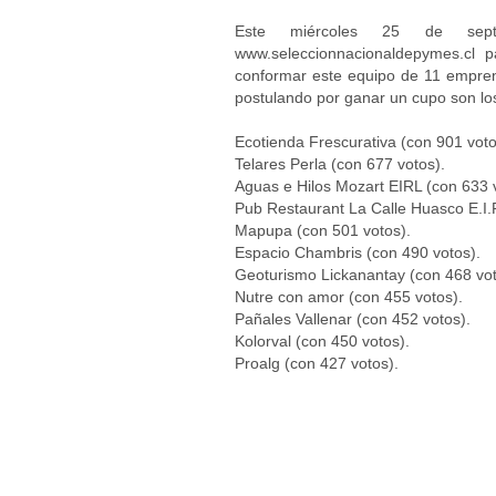
Este miércoles 25 de sept
www.seleccionnacionaldepymes.cl 
conformar este equipo de 11 emprend
postulando por ganar un cupo son los
Ecotienda Frescurativa (con 901 voto
Telares Perla (con 677 votos).
Aguas e Hilos Mozart EIRL (con 633 
Pub Restaurant La Calle Huasco E.I.R
Mapupa (con 501 votos).
Espacio Chambris (con 490 votos).
Geoturismo Lickanantay (con 468 vot
Nutre con amor (con 455 votos).
Pañales Vallenar (con 452 votos).
Kolorval (con 450 votos).
Proalg (con 427 votos).