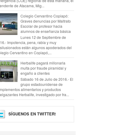
ergencia (COE) regional de esta mañana, el
tendente de Atacama, Mig...
Colegio Cervantino Copiapó:
Graves denuncias por Maltrato
Escolar de profesor hacia
alumnos de enseñanza básica
Lunes 12 de Septiembre de
16.- Impotencia, pena, rabia y muy
silusionados están algunos apoderados del
legio Cervantino en Copiapó,...
Herbalife pagará millonaria
multa por fraude piramidal y
engaño a clientes
Sábado 16 de Julio de 2016.- El
grupo estadounidense de
mplementos alimentarios y productos
elgazantes Herbalife, investigado por fra...
SÍGUENOS EN TWITTER!