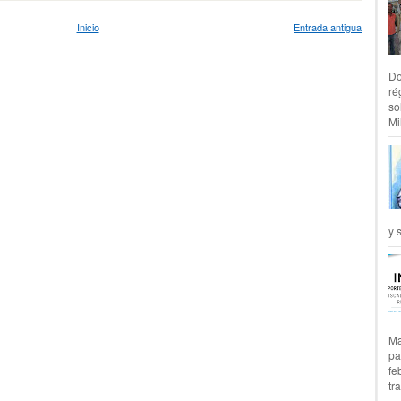
Inicio
Entrada antigua
Do
ré
so
Mil
y 
Ma
pa
fe
tr