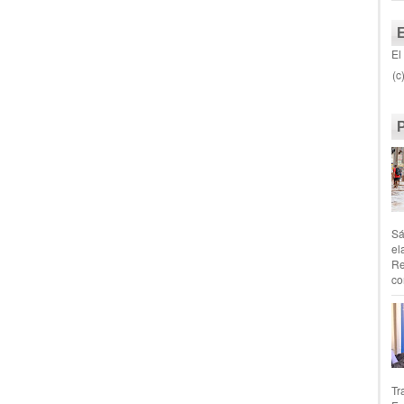
El
(c
Sá
el
Re
co
Tr