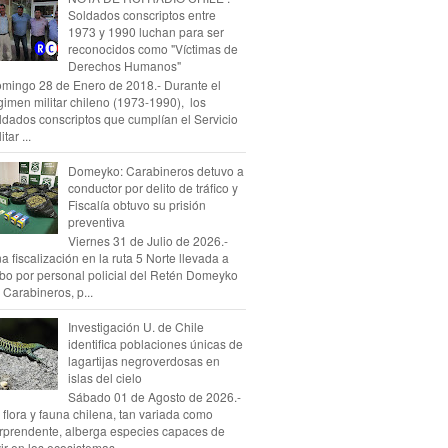
Soldados conscriptos entre
1973 y 1990 luchan para ser
reconocidos como "Víctimas de
Derechos Humanos"
mingo 28 de Enero de 2018.- Durante el
gimen militar chileno (1973-1990), los
ldados conscriptos que cumplían el Servicio
itar ...
Domeyko: Carabineros detuvo a
conductor por delito de tráfico y
Fiscalía obtuvo su prisión
preventiva
Viernes 31 de Julio de 2026.-
a fiscalización en la ruta 5 Norte llevada a
bo por personal policial del Retén Domeyko
 Carabineros, p...
Investigación U. de Chile
identifica poblaciones únicas de
lagartijas negroverdosas en
islas del cielo
Sábado 01 de Agosto de 2026.-
 flora y fauna chilena, tan variada como
rprendente, alberga especies capaces de
vir en los ecosistemas...