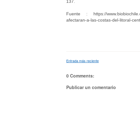
137.
Fuente : https://www.biobiochile.cl
afectaran-a-las-costas-del-litoral-cen
Entrada más reciente
0 Comments:
Publicar un comentario