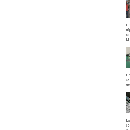
Do
ré
so
Mil
Un
ca
de
La
so
vi