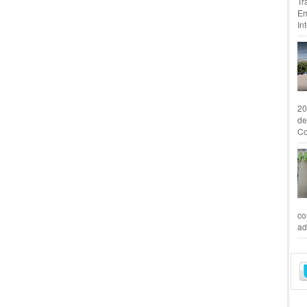
Tr
Em
In
20
de
Co
co
ad