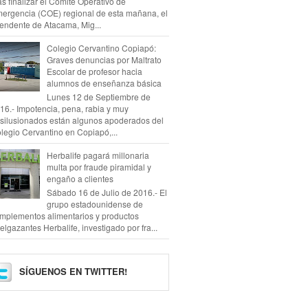
as finalizar el Comité Operativo de
ergencia (COE) regional de esta mañana, el
tendente de Atacama, Mig...
Colegio Cervantino Copiapó:
Graves denuncias por Maltrato
Escolar de profesor hacia
alumnos de enseñanza básica
Lunes 12 de Septiembre de
16.- Impotencia, pena, rabia y muy
silusionados están algunos apoderados del
legio Cervantino en Copiapó,...
Herbalife pagará millonaria
multa por fraude piramidal y
engaño a clientes
Sábado 16 de Julio de 2016.- El
grupo estadounidense de
mplementos alimentarios y productos
elgazantes Herbalife, investigado por fra...
SÍGUENOS EN TWITTER!