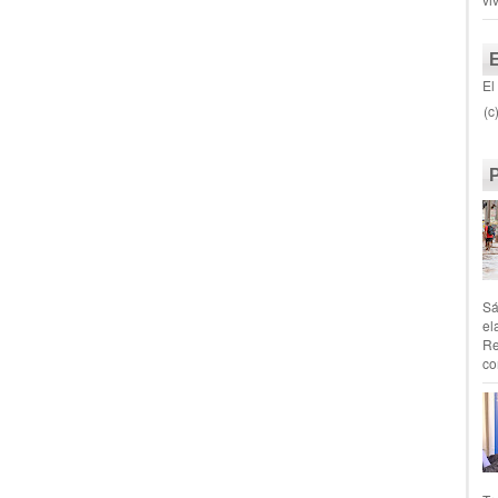
El
(c
Sá
el
Re
co