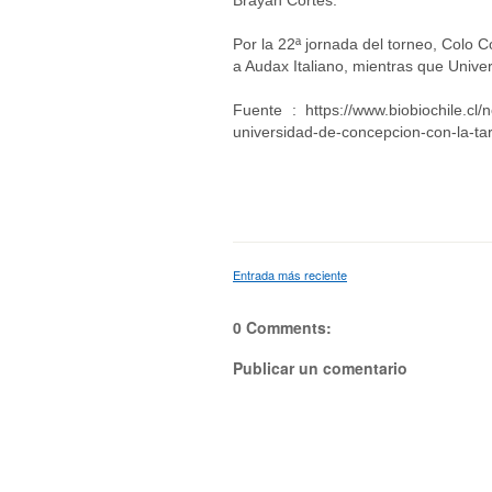
Brayan Cortés.
Por la 22ª jornada del torneo, Colo 
a Audax Italiano, mientras que Univer
Fuente : https://www.biobiochile.cl/n
universidad-de-concepcion-con-la-tar
Entrada más reciente
0 Comments:
Publicar un comentario