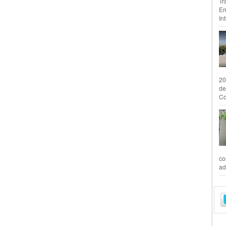
Tr
Em
In
20
de
Co
co
ad