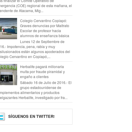
as finalizar el Comité Operativo de
ergencia (COE) regional de esta mañana, el
tendente de Atacama, Mig...
Colegio Cervantino Copiapó:
Graves denuncias por Maltrato
Escolar de profesor hacia
alumnos de enseñanza básica
Lunes 12 de Septiembre de
16.- Impotencia, pena, rabia y muy
silusionados están algunos apoderados del
legio Cervantino en Copiapó,...
Herbalife pagará millonaria
multa por fraude piramidal y
engaño a clientes
Sábado 16 de Julio de 2016.- El
grupo estadounidense de
mplementos alimentarios y productos
elgazantes Herbalife, investigado por fra...
SÍGUENOS EN TWITTER!