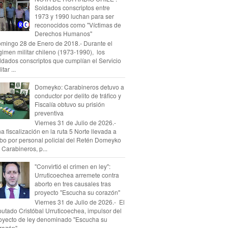
Soldados conscriptos entre
1973 y 1990 luchan para ser
reconocidos como "Víctimas de
Derechos Humanos"
mingo 28 de Enero de 2018.- Durante el
gimen militar chileno (1973-1990), los
ldados conscriptos que cumplían el Servicio
itar ...
Domeyko: Carabineros detuvo a
conductor por delito de tráfico y
Fiscalía obtuvo su prisión
preventiva
Viernes 31 de Julio de 2026.-
a fiscalización en la ruta 5 Norte llevada a
bo por personal policial del Retén Domeyko
 Carabineros, p...
"Convirtió el crimen en ley":
Urruticoechea arremete contra
aborto en tres causales tras
proyecto "Escucha su corazón"
Viernes 31 de Julio de 2026.- El
putado Cristóbal Urruticoechea, impulsor del
oyecto de ley denominado "Escucha su
razón", ...