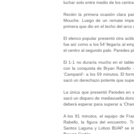
luchar solo entre medio de los centra
Recién la primera ocasión clara pa
Mouche. Luego de un remate imperf
primera que dio en el techo del arco
El elenco popular presentó otra acti
fue así como a los 54’ llegaría al e
el centro al segundo palo. Paredes 
El 1-1 no duraría mucho en el tabl
con la conquista de Bryan Rabello -
‘Campanil’- a los 59 minutos. El fo
sacó un derechazo potente que superó
La única que presentó Paredes en el
sacó un disparo de mediavuelta donde
deberá esperar para superar a ‘Cham
A los 81 minutos, el equipo de Fra
Rabello, la figura del encuentro. T
Santos Laguna y Lobos BUAP se int