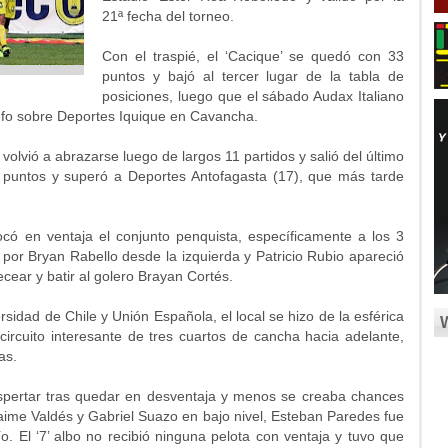
21ª fecha del torneo.
Con el traspié, el ‘Cacique’ se quedó con 33
puntos y bajó al tercer lugar de la tabla de
posiciones, luego que el sábado Audax Italiano
unfo sobre Deportes Iquique en Cavancha.
 volvió a abrazarse luego de largos 11 partidos y salió del último
19 puntos y superó a Deportes Antofagasta (17), que más tarde
có en ventaja el conjunto penquista, específicamente a los 3
o por Bryan Rabello desde la izquierda y Patricio Rubio apareció
cear y batir al golero Brayan Cortés.
rsidad de Chile y Unión Española, el local se hizo de la esférica
circuito interesante de tres cuartos de cancha hacia adelante,
as.
despertar tras quedar en desventaja y menos se creaba chances
aime Valdés y Gabriel Suazo en bajo nivel, Esteban Paredes fue
. El ‘7’ albo no recibió ninguna pelota con ventaja y tuvo que