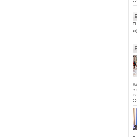
El
(c
Sá
el
Re
co