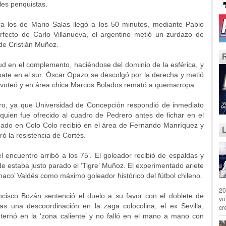
les penquistas.
ra los de Mario Salas llegó a los 50 minutos, mediante Pablo
ecto de Carlo Villanueva, el argentino metió un zurdazo de
 de Cristián Muñoz.
tud en el complemento, haciéndose del dominio de la esférica, y
mpate en el sur. Óscar Opazo se descolgó por la derecha y metió
pivoteó y en área chica Marcos Bolados remató a quemarropa.
ero, ya que Universidad de Concepción respondió de inmediato
quien fue ofrecido al cuadro de Pedrero antes de fichar en el
rmado en Colo Colo recibió en el área de Fernando Manríquez y
 la resistencia de Cortés.
 encuentro arribó a los 75’. El goleador recibió de espaldas y
 estaba justo parado el ‘Tigre’ Muñoz. El experimentado ariete
aco’ Valdés como máximo goleador histórico del fútbol chileno.
20
ncisco Bozán sentenció el duelo a su favor con el doblete de
vo
ras una descoordinación en la zaga colocolina, el ex Sevilla,
cr
ernó en la ‘zona caliente’ y no falló en el mano a mano con