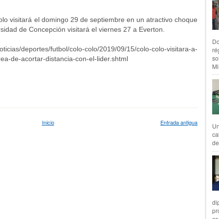
Colo visitará el domingo 29 de septiembre en un atractivo choque
sidad de Concepción visitará el viernes 27 a Everton.
Do
oticias/deportes/futbol/colo-colo/2019/09/15/colo-colo-visitara-a-
ré
so
ea-de-acortar-distancia-con-el-lider.shtml
Mil
Inicio
Entrada antigua
Un
ca
de
di
pr
co