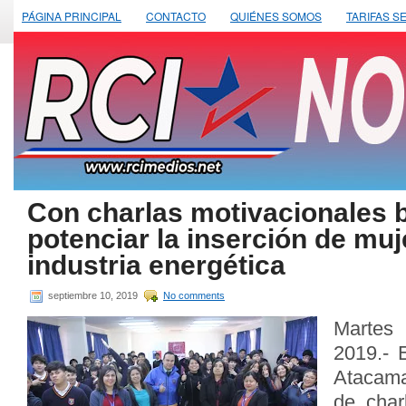
PÁGINA PRINCIPAL
CONTACTO
QUIÉNES SOMOS
TARIFAS S
Con charlas motivacionales 
potenciar la inserción de muj
industria energética
septiembre 10, 2019
No comments
Martes
2019.- 
Atacama
de char