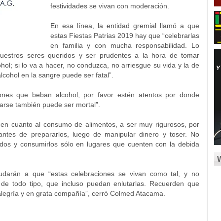
festividades se vivan con moderación.
En esa línea, la entidad gremial llamó a que
estas Fiestas Patrias 2019 hay que “celebrarlas
en familia y con mucha responsabilidad. Lo
uestros seres queridos y ser prudentes a la hora de tomar
hol; si lo va a hacer, no conduzca, no arriesgue su vida y la de
alcohol en la sangre puede ser fatal”.
ones que beban alcohol, por favor estén atentos por donde
zarse también puede ser mortal”.
n cuanto al consumo de alimentos, a ser muy rigurosos, por
ntes de prepararlos, luego de manipular dinero y toser. No
ados y consumirlos sólo en lugares que cuenten con la debida
udarán a que “estas celebraciones se vivan como tal, y no
de todo tipo, que incluso puedan enlutarlas. Recuerden que
 alegría y en grata compañía”, cerró Colmed Atacama.