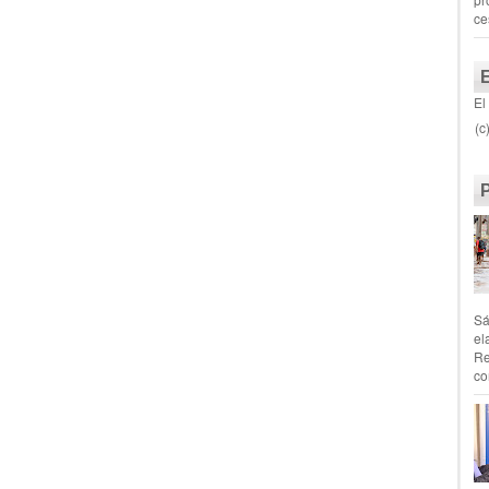
ce
El
(c
Sá
el
Re
co