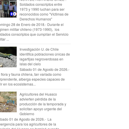
Soldados conscriptos entre
1973 y 1990 luchan para ser
reconocidos como "Víctimas de
Derechos Humanos"
mingo 28 de Enero de 2018.- Durante el
gimen militar chileno (1973-1990), los
ldados conscriptos que cumplían el Servicio
itar ...
Investigación U. de Chile
identifica poblaciones únicas de
lagartijas negroverdosas en
islas del cielo
Sábado 01 de Agosto de 2026.-
 flora y fauna chilena, tan variada como
rprendente, alberga especies capaces de
vir en los ecosistemas...
Agricultores del Huasco
advierten pérdida de la
producción de la temporada y
solicitan apoyo urgente del
Gobierno
bado 01 de Agosto de 2026.- La
ergencia para los agricultores de la
ovincia del Huasco no terminó cuando