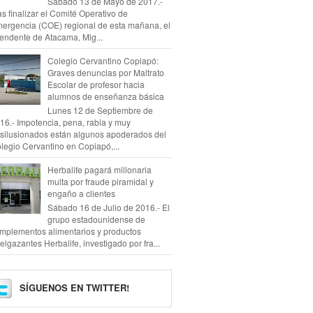
Sábado 13 de Mayo de 2017.-
as finalizar el Comité Operativo de
ergencia (COE) regional de esta mañana, el
tendente de Atacama, Mig...
Colegio Cervantino Copiapó:
Graves denuncias por Maltrato
Escolar de profesor hacia
alumnos de enseñanza básica
Lunes 12 de Septiembre de
16.- Impotencia, pena, rabia y muy
silusionados están algunos apoderados del
legio Cervantino en Copiapó,...
Herbalife pagará millonaria
multa por fraude piramidal y
engaño a clientes
Sábado 16 de Julio de 2016.- El
grupo estadounidense de
mplementos alimentarios y productos
elgazantes Herbalife, investigado por fra...
SÍGUENOS EN TWITTER!