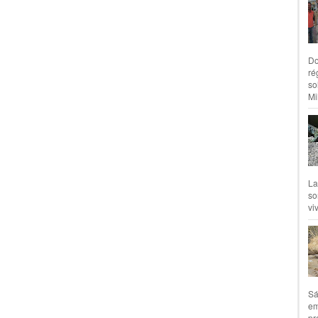
Do
ré
so
Mil
La
so
vi
Sá
em
pr