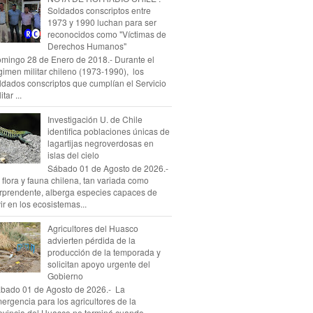
Soldados conscriptos entre
1973 y 1990 luchan para ser
reconocidos como "Víctimas de
Derechos Humanos"
mingo 28 de Enero de 2018.- Durante el
gimen militar chileno (1973-1990), los
ldados conscriptos que cumplían el Servicio
itar ...
Investigación U. de Chile
identifica poblaciones únicas de
lagartijas negroverdosas en
islas del cielo
Sábado 01 de Agosto de 2026.-
 flora y fauna chilena, tan variada como
rprendente, alberga especies capaces de
vir en los ecosistemas...
Agricultores del Huasco
advierten pérdida de la
producción de la temporada y
solicitan apoyo urgente del
Gobierno
bado 01 de Agosto de 2026.- La
ergencia para los agricultores de la
ovincia del Huasco no terminó cuando