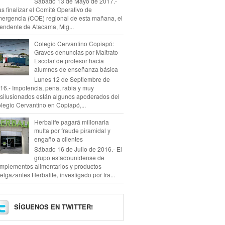
Sábado 13 de Mayo de 2017.-
as finalizar el Comité Operativo de
ergencia (COE) regional de esta mañana, el
tendente de Atacama, Mig...
Colegio Cervantino Copiapó:
Graves denuncias por Maltrato
Escolar de profesor hacia
alumnos de enseñanza básica
Lunes 12 de Septiembre de
16.- Impotencia, pena, rabia y muy
silusionados están algunos apoderados del
legio Cervantino en Copiapó,...
Herbalife pagará millonaria
multa por fraude piramidal y
engaño a clientes
Sábado 16 de Julio de 2016.- El
grupo estadounidense de
mplementos alimentarios y productos
elgazantes Herbalife, investigado por fra...
SÍGUENOS EN TWITTER!