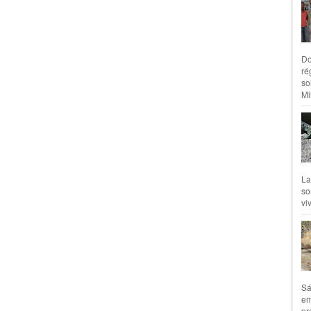
Do
ré
so
Mil
La
so
vi
Sá
em
pr