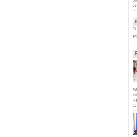
ce
El
(c
Sá
el
Re
co