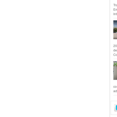
Tr
Em
In
20
de
Co
co
ad