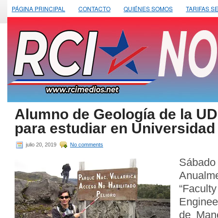
PÁGINA PRINCIPAL
CONTACTO
QUIÉNES SOMOS
TARIFAS S
Alumno de Geología de la UD
para estudiar en Universida
julio 20, 2019
No comments
Sábado 
Anualm
“Facul
Enginee
de Manc