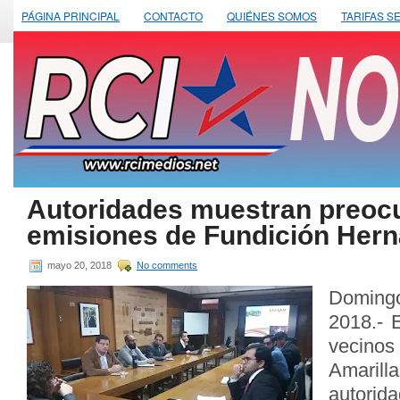
PÁGINA PRINCIPAL
CONTACTO
QUIÉNES SOMOS
TARIFAS S
Autoridades muestran preoc
emisiones de Fundición Herná
mayo 20, 2018
No comments
Domin
2018.- 
vecinos
Amaril
autori