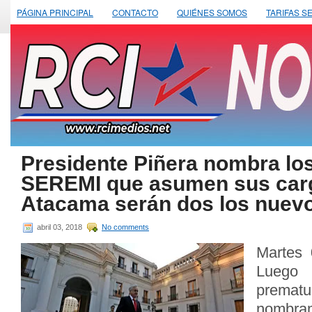
PÁGINA PRINCIPAL
CONTACTO
QUIÉNES SOMOS
TARIFAS S
Presidente Piñera nombra lo
SEREMI que asumen sus car
Atacama serán dos los nuev
abril 03, 2018
No comments
Martes 
Lueg
prema
nombram