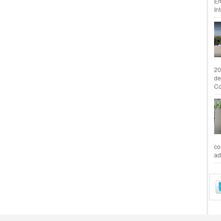
Em
In
20
de
Co
co
ad