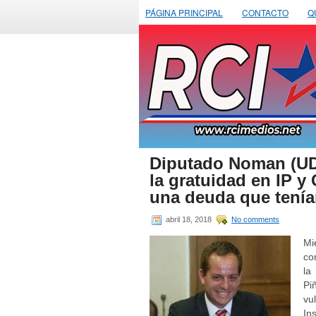
PÁGINA PRINCIPAL
CONTACTO
Q
Diputado Noman (UDI
la gratuidad en IP y
una deuda que tení
abril 18, 2018
No comments
Mi
co
la
Pi
vu
In