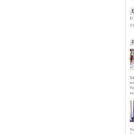
El
(c
Sá
el
Re
co
Tr