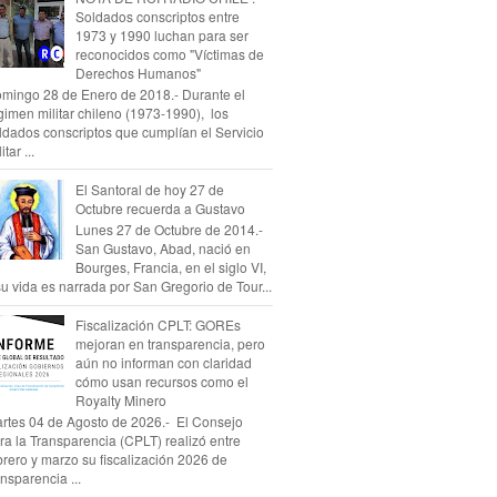
Soldados conscriptos entre
1973 y 1990 luchan para ser
reconocidos como "Víctimas de
Derechos Humanos"
mingo 28 de Enero de 2018.- Durante el
gimen militar chileno (1973-1990), los
ldados conscriptos que cumplían el Servicio
itar ...
El Santoral de hoy 27 de
Octubre recuerda a Gustavo
Lunes 27 de Octubre de 2014.-
San Gustavo, Abad, nació en
Bourges, Francia, en el siglo VI,
su vida es narrada por San Gregorio de Tour...
Fiscalización CPLT: GOREs
mejoran en transparencia, pero
aún no informan con claridad
cómo usan recursos como el
Royalty Minero
rtes 04 de Agosto de 2026.- El Consejo
ra la Transparencia (CPLT) realizó entre
brero y marzo su fiscalización 2026 de
ansparencia ...