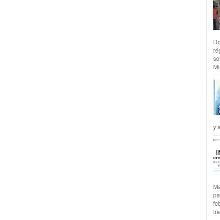
Do
ré
so
Mil
y 
Ma
pa
fe
tr