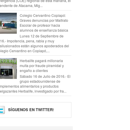
ergencia (COE) regional de esta mañana, el
tendente de Atacama, Mig...
Colegio Cervantino Copiapó:
Graves denuncias por Maltrato
Escolar de profesor hacia
alumnos de enseñanza básica
Lunes 12 de Septiembre de
16.- Impotencia, pena, rabia y muy
silusionados están algunos apoderados del
legio Cervantino en Copiapó,...
Herbalife pagará millonaria
multa por fraude piramidal y
engaño a clientes
Sábado 16 de Julio de 2016.- El
grupo estadounidense de
mplementos alimentarios y productos
elgazantes Herbalife, investigado por fra...
SÍGUENOS EN TWITTER!