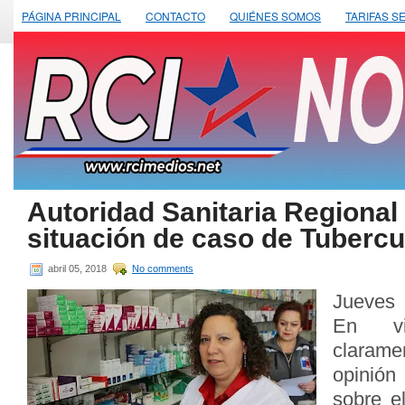
PÁGINA PRINCIPAL
CONTACTO
QUIÉNES SOMOS
TARIFAS S
Autoridad Sanitaria Regional
situación de caso de Tubercu
abril 05, 2018
No comments
Jueves 
En vi
clarame
opinió
sobre e