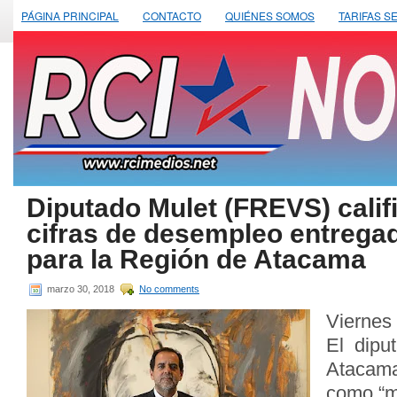
PÁGINA PRINCIPAL
CONTACTO
QUIÉNES SOMOS
TARIFAS S
Diputado Mulet (FREVS) calif
cifras de desempleo entregad
para la Región de Atacama
marzo 30, 2018
No comments
Viernes
El dipu
Atacama
como “m