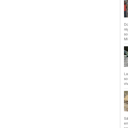
Do
ré
so
Mil
La
so
vi
Sá
em
pr