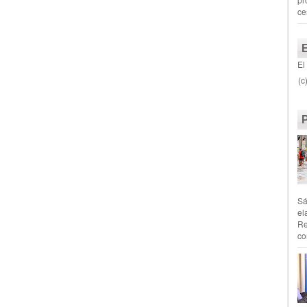
ce
El
(c
Sá
el
Re
co