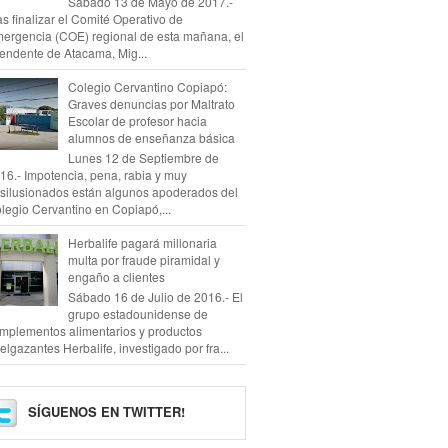
Sábado 13 de Mayo de 2017.-
as finalizar el Comité Operativo de
ergencia (COE) regional de esta mañana, el
tendente de Atacama, Mig...
Colegio Cervantino Copiapó:
Graves denuncias por Maltrato
Escolar de profesor hacia
alumnos de enseñanza básica
Lunes 12 de Septiembre de
16.- Impotencia, pena, rabia y muy
silusionados están algunos apoderados del
legio Cervantino en Copiapó,...
Herbalife pagará millonaria
multa por fraude piramidal y
engaño a clientes
Sábado 16 de Julio de 2016.- El
grupo estadounidense de
mplementos alimentarios y productos
elgazantes Herbalife, investigado por fra...
SÍGUENOS EN TWITTER!