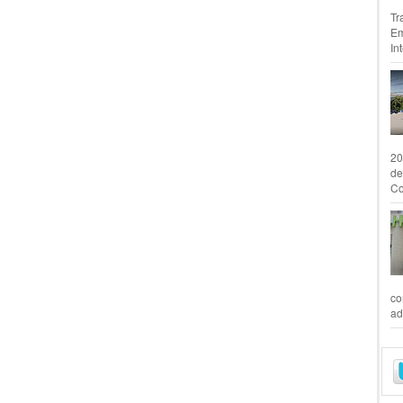
Tr
Em
In
20
de
Co
co
ad