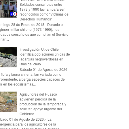
Soldados conscriptos entre
1973 y 1990 luchan para ser
reconocidos como "Víctimas de
Derechos Humanos"
mingo 28 de Enero de 2018.- Durante el
gimen militar chileno (1973-1990), los
ldados conscriptos que cumplían el Servicio
itar ...
Investigación U. de Chile
identifica poblaciones únicas de
lagartijas negroverdosas en
islas del cielo
Sábado 01 de Agosto de 2026.-
 flora y fauna chilena, tan variada como
rprendente, alberga especies capaces de
vir en los ecosistemas...
Agricultores del Huasco
advierten pérdida de la
producción de la temporada y
solicitan apoyo urgente del
Gobierno
bado 01 de Agosto de 2026.- La
ergencia para los agricultores de la
ovincia del Huasco no terminó cuando