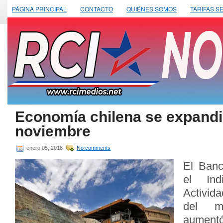
PÁGINA PRINCIPAL
CONTACTO
QUIÉNES SOMOS
TARIFAS S
Economía chilena se expandi
noviembre
enero 05, 2018
No comments
El Banc
el Ind
Activid
del m
aume