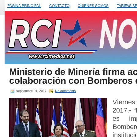
PÁGINA PRINCIPAL
CONTACTO
QUIÉNES SOMOS
TARIFAS S
Ministerio de Minería firma a
colaboración con Bomberos 
septiembre 01, 2017
No comments
Viernes
2017.- “
es imp
Bombe
instituc