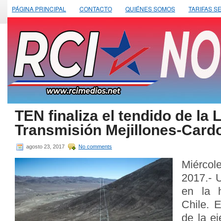
PÁGINA PRINCIPAL
CONTACTO
QUIÉNES SOMOS
TARIFAS S
TEN finaliza el tendido de la 
Transmisión Mejillones-Card
agosto 23, 2017
No comments
Miérco
2017.- 
en la h
Chile. E
de la e