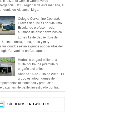
as finalizar el Comité Operativo de
ergencia (COE) regional de esta mañana, el
tendente de Atacama, Mig...
Colegio Cervantino Copiapó:
Graves denuncias por Maltrato
Escolar de profesor hacia
alumnos de enseñanza básica
Lunes 12 de Septiembre de
16.- Impotencia, pena, rabia y muy
silusionados están algunos apoderados del
legio Cervantino en Copiapó,...
Herbalife pagará millonaria
multa por fraude piramidal y
engaño a clientes
Sábado 16 de Julio de 2016.- El
grupo estadounidense de
mplementos alimentarios y productos
elgazantes Herbalife, investigado por fra...
SÍGUENOS EN TWITTER!