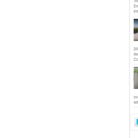
Tr
Em
In
20
de
Co
co
ad