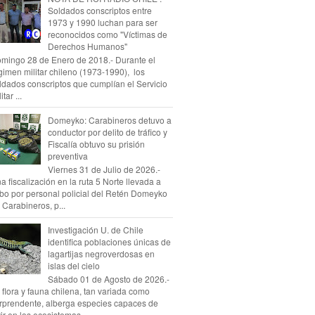
Soldados conscriptos entre
1973 y 1990 luchan para ser
reconocidos como "Víctimas de
Derechos Humanos"
mingo 28 de Enero de 2018.- Durante el
gimen militar chileno (1973-1990), los
ldados conscriptos que cumplían el Servicio
itar ...
Domeyko: Carabineros detuvo a
conductor por delito de tráfico y
Fiscalía obtuvo su prisión
preventiva
Viernes 31 de Julio de 2026.-
a fiscalización en la ruta 5 Norte llevada a
bo por personal policial del Retén Domeyko
 Carabineros, p...
Investigación U. de Chile
identifica poblaciones únicas de
lagartijas negroverdosas en
islas del cielo
Sábado 01 de Agosto de 2026.-
 flora y fauna chilena, tan variada como
rprendente, alberga especies capaces de
vir en los ecosistemas...