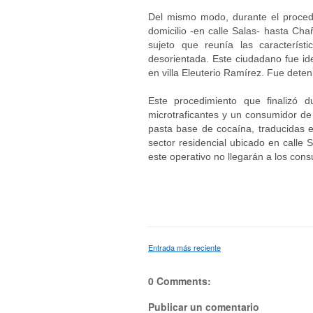
Del mismo modo, durante el procedi
domicilio -en calle Salas- hasta Ch
sujeto que reunía las caracterís
desorientada. Este ciudadano fue ide
en villa Eleuterio Ramírez. Fue dete
Este procedimiento que finalizó d
microtraficantes y un consumidor d
pasta base de cocaína, traducidas 
sector residencial ubicado en calle 
este operativo no llegarán a los co
Entrada más reciente
0 Comments:
Publicar un comentario