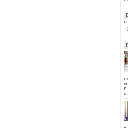
El
(c
Sá
el
Re
co