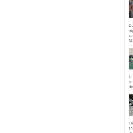
Do
ré
so
Mil
Un
ca
de
La
so
vi