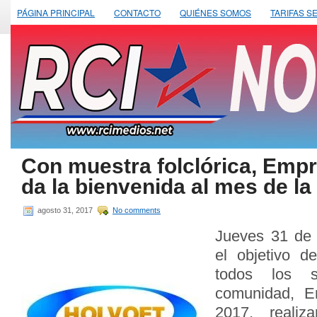
PÁGINA PRINCIPAL
CONTACTO
QUIÉNES SOMOS
TARIFAS S
Con muestra folclórica, Emp
da la bienvenida al mes de la
agosto 31, 2017
No comments
Jueves 31 de
el objetivo d
todos los s
comunidad,
E
2017, reali