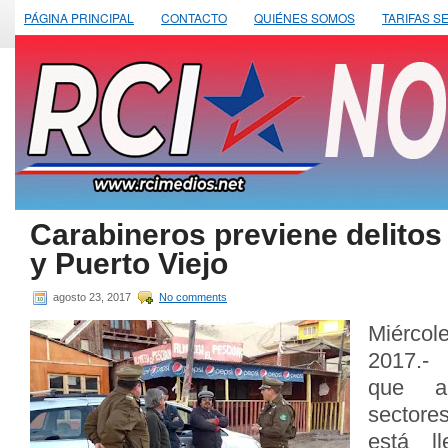
PÁGINA PRINCIPAL
CONTACTO
QUIÉNES SOMOS
TARIFAS S
Carabineros previene delitos
y Puerto Viejo
agosto 23, 2017
No comments
Miérco
2017.- 
que a
sector
está l