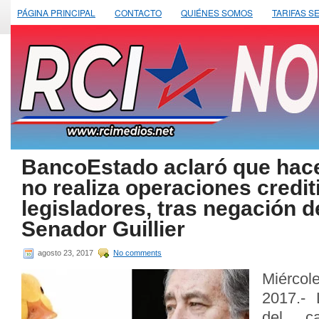
PÁGINA PRINCIPAL
CONTACTO
QUIÉNES SOMOS
TARIFAS S
BancoEstado aclaró que hac
no realiza operaciones credit
legisladores, tras negación d
Senador Guillier
agosto 23, 2017
No comments
Miérco
2017.- 
del ca