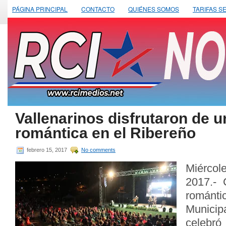
PÁGINA PRINCIPAL
CONTACTO
QUIÉNES SOMOS
TARIFAS S
Vallenarinos disfrutaron de 
romántica en el Ribereño
febrero 15, 2017
No comments
Miérco
2017.-
románt
Munici
celebr