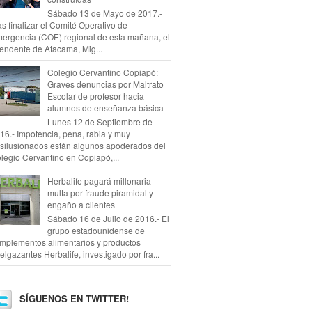
Sábado 13 de Mayo de 2017.-
as finalizar el Comité Operativo de
ergencia (COE) regional de esta mañana, el
tendente de Atacama, Mig...
Colegio Cervantino Copiapó:
Graves denuncias por Maltrato
Escolar de profesor hacia
alumnos de enseñanza básica
Lunes 12 de Septiembre de
16.- Impotencia, pena, rabia y muy
silusionados están algunos apoderados del
legio Cervantino en Copiapó,...
Herbalife pagará millonaria
multa por fraude piramidal y
engaño a clientes
Sábado 16 de Julio de 2016.- El
grupo estadounidense de
mplementos alimentarios y productos
elgazantes Herbalife, investigado por fra...
SÍGUENOS EN TWITTER!