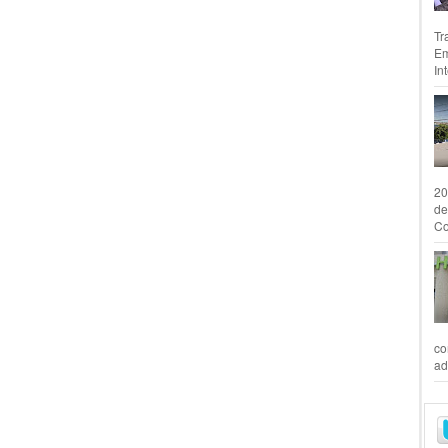
Tr
Em
In
20
de
Co
co
ad