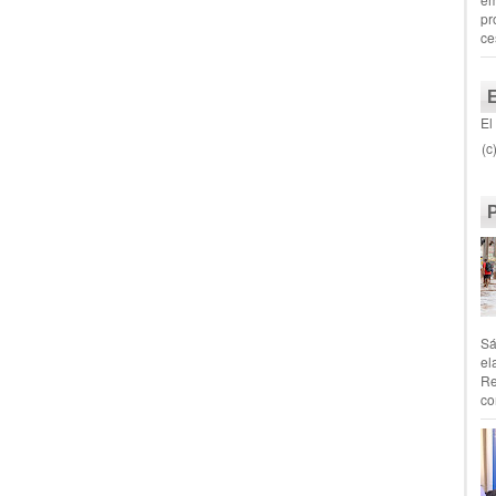
pr
ce
El
(c
Sá
el
Re
co