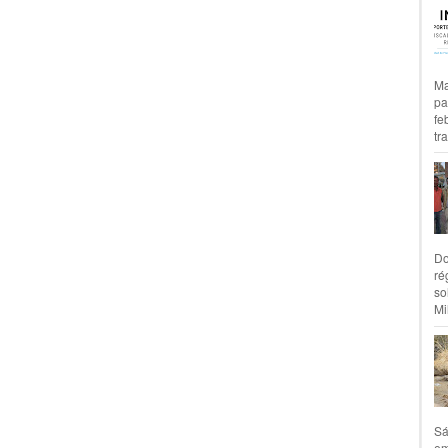
Ma
pa
fe
tr
Do
ré
so
Mil
Sá
em