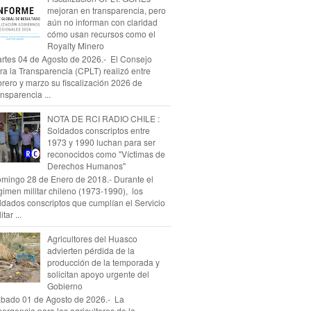
mejoran en transparencia, pero
aún no informan con claridad
cómo usan recursos como el
Royalty Minero
rtes 04 de Agosto de 2026.- El Consejo
ra la Transparencia (CPLT) realizó entre
brero y marzo su fiscalización 2026 de
ansparencia ...
NOTA DE RCI RADIO CHILE :
Soldados conscriptos entre
1973 y 1990 luchan para ser
reconocidos como "Víctimas de
Derechos Humanos"
mingo 28 de Enero de 2018.- Durante el
gimen militar chileno (1973-1990), los
ldados conscriptos que cumplían el Servicio
itar ...
Agricultores del Huasco
advierten pérdida de la
producción de la temporada y
solicitan apoyo urgente del
Gobierno
bado 01 de Agosto de 2026.- La
ergencia para los agricultores de la