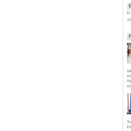
El
(c
Sá
el
Re
co
Tr
Em