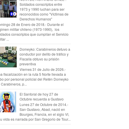
Soldados conscriptos entre
1973 y 1990 luchan para ser
reconocidos como "Víctimas de
Derechos Humanos"
mingo 28 de Enero de 2018.- Durante el
gimen militar chileno (1973-1990), los
ldados conscriptos que cumplían el Servicio
itar ...
Domeyko: Carabineros detuvo a
conductor por delito de tráfico y
Fiscalía obtuvo su prisión
preventiva
Viernes 31 de Julio de 2026.-
a fiscalización en la ruta 5 Norte llevada a
bo por personal policial del Retén Domeyko
 Carabineros, p...
El Santoral de hoy 27 de
Octubre recuerda a Gustavo
Lunes 27 de Octubre de 2014.-
San Gustavo, Abad, nació en
Bourges, Francia, en el siglo VI,
su vida es narrada por San Gregorio de Tour...