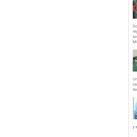
Do
ré
so
Mil
Un
ca
de
y 