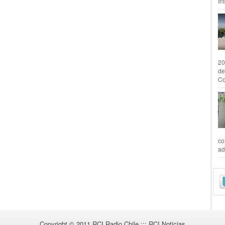
In
20
de
Co
co
ad
Copyright © 2011
RCI Radio Chile ::: RCI Noticias