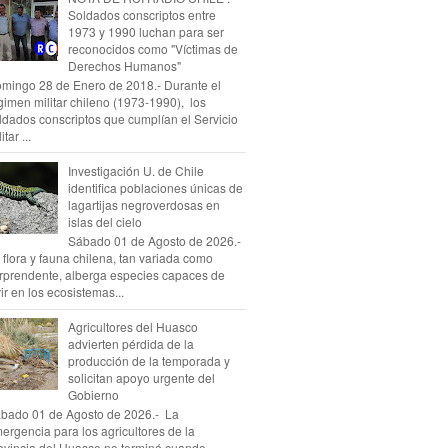
Soldados conscriptos entre
1973 y 1990 luchan para ser
reconocidos como "Víctimas de
Derechos Humanos"
mingo 28 de Enero de 2018.- Durante el
gimen militar chileno (1973-1990), los
ldados conscriptos que cumplían el Servicio
itar ...
Investigación U. de Chile
identifica poblaciones únicas de
lagartijas negroverdosas en
islas del cielo
Sábado 01 de Agosto de 2026.-
 flora y fauna chilena, tan variada como
rprendente, alberga especies capaces de
vir en los ecosistemas...
Agricultores del Huasco
advierten pérdida de la
producción de la temporada y
solicitan apoyo urgente del
Gobierno
bado 01 de Agosto de 2026.- La
ergencia para los agricultores de la
ovincia del Huasco no terminó cuando