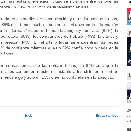
s más, estas diferencias incluso se invierten entre los jóvenes
anza un 30% vs un 25% de la televisión abierta.
da en los medios de comunicación y otras fuentes noticiosas,
Un 68% dice tener mucha o bastante confianza en la información
or la información que recibimos de amigos y familiares (63%), la
ón por cable (55%), los compañeros de trabajo (49%), lo diarios y
s impresos (44%). En el último lugar se encuentran las redes
35% de confianza mientras que un 62% confía poco o nada en la
r éstas.
onsecuencias de las noticias falsas, un 67% cree que la
sociales confunden mucho o bastante a los chilenos, mientras
 menos algo y solo un 13% cree no confunden en lo absoluto.
20
vo
Inicio
Entrada antigua
cr