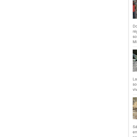
Do
ré
so
Mil
La
so
vi
Sá
em
pr