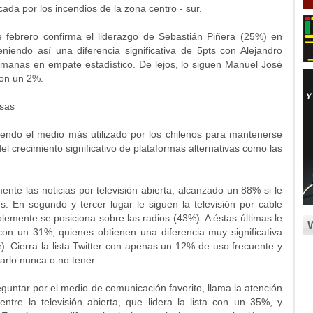
cada por los incendios de la zona centro - sur.
 febrero confirma el liderazgo de Sebastián Piñera (25%) en
niendo así una diferencia significativa de 5pts con Alejandro
semanas en empate estadístico. De lejos, lo siguen Manuel José
on un 2%.
lsas
ndo el medio más utilizado por los chilenos para mantenerse
del crecimiento significativo de plataformas alternativas como las
 las noticias por televisión abierta, alcanzado un 88% si le
 En segundo y tercer lugar le siguen la televisión por cable
emente se posiciona sobre las radios (43%). A éstas últimas le
 con un 31%, quienes obtienen una diferencia muy significativa
). Cierra la lista Twitter con apenas un 12% de uso frecuente y
arlo nunca o no tener.
tar por el medio de comunicación favorito, llama la atención
ntre la televisión abierta, que lidera la lista con un 35%, y