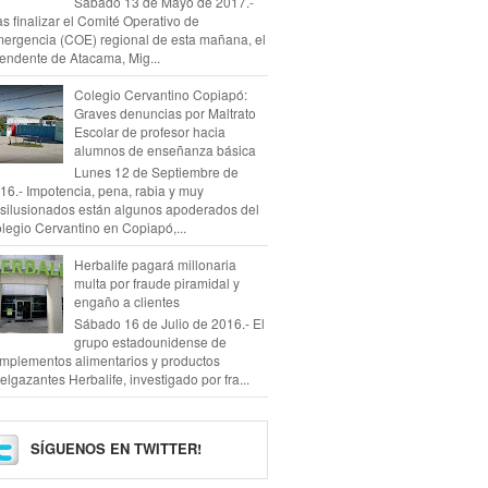
Sábado 13 de Mayo de 2017.-
as finalizar el Comité Operativo de
ergencia (COE) regional de esta mañana, el
tendente de Atacama, Mig...
Colegio Cervantino Copiapó:
Graves denuncias por Maltrato
Escolar de profesor hacia
alumnos de enseñanza básica
Lunes 12 de Septiembre de
16.- Impotencia, pena, rabia y muy
silusionados están algunos apoderados del
legio Cervantino en Copiapó,...
Herbalife pagará millonaria
multa por fraude piramidal y
engaño a clientes
Sábado 16 de Julio de 2016.- El
grupo estadounidense de
mplementos alimentarios y productos
elgazantes Herbalife, investigado por fra...
SÍGUENOS EN TWITTER!