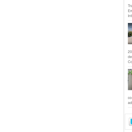
Tr
Em
In
20
de
Co
co
ad