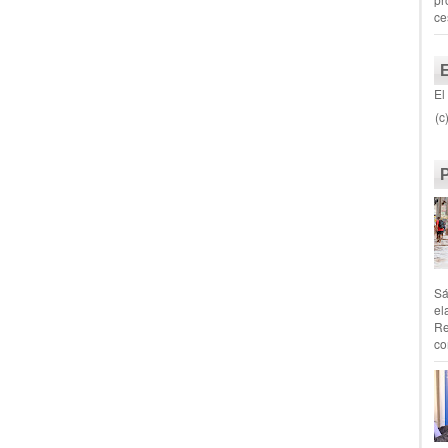
ce
El
(c
Sá
el
Re
co