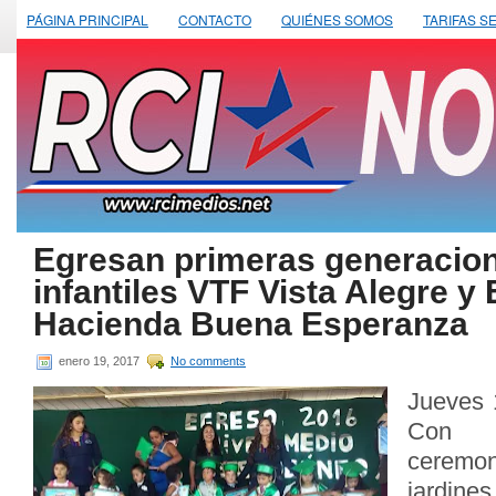
PÁGINA PRINCIPAL
CONTACTO
QUIÉNES SOMOS
TARIFAS S
Egresan primeras generacion
infantiles VTF Vista Alegre y 
Hacienda Buena Esperanza
enero 19, 2017
No comments
Jueves 
Con u
ceremon
jardine