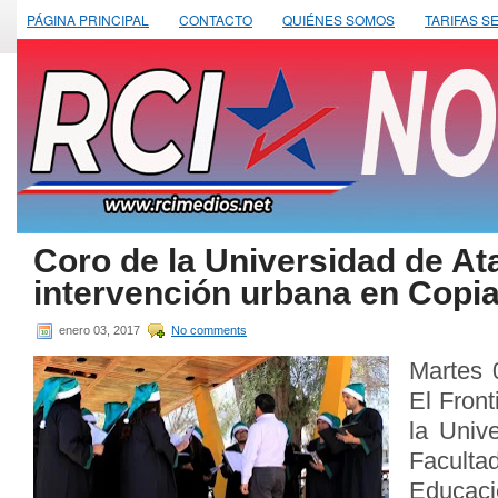
PÁGINA PRINCIPAL
CONTACTO
QUIÉNES SOMOS
TARIFAS S
Coro de la Universidad de At
intervención urbana en Copi
enero 03, 2017
No comments
Martes 
El Front
la Univ
Facult
Educaci