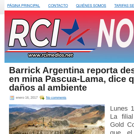
PÁGINA PRINCIPAL
CONTACTO
QUIÉNES SOMOS
TARIFAS S
Barrick Argentina reporta d
en mina Pascua-Lama, dice q
daños al ambiente
enero 16, 2017
No comments
Lunes 1
La fili
Gold Co
que el