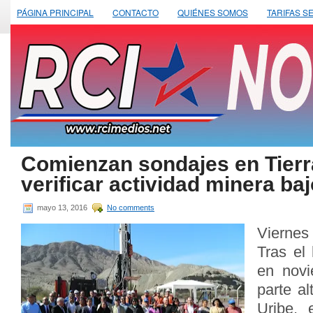
PÁGINA PRINCIPAL
CONTACTO
QUIÉNES SOMOS
TARIFAS S
Comienzan sondajes en Tierr
verificar actividad minera baj
mayo 13, 2016
No comments
Viernes
Tras el
en novi
parte al
Uribe, 