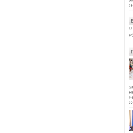
ce
El
(c
Sá
el
Re
co