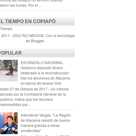
saron las lluvias. Por el ...
EL TIEMPO EN COPIAPÓ
 Tiempo
) 2011 - 2022 RCI MEDIOS. Con la tecnología
de
Blogger
.
POPULAR
ESCÁNDALO NACIONAL.
Gobierno depositó dinero
destinado a la reconstrucción
tras los aluviones de Atacama
en banco de Nueva York
bado 07 de Octubre de 2017.- Un informe
aborado por la Contraloría General de la
pública, indica que los recursos
mprometidos par...
Intendente Vargas, "La Región
de Atacama resistió de buena
manera gracias a obras
construídas"