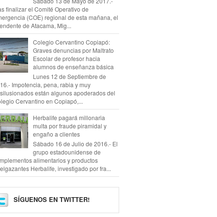
Sábado 13 de Mayo de 2017.-
as finalizar el Comité Operativo de
ergencia (COE) regional de esta mañana, el
tendente de Atacama, Mig...
Colegio Cervantino Copiapó:
Graves denuncias por Maltrato
Escolar de profesor hacia
alumnos de enseñanza básica
Lunes 12 de Septiembre de
16.- Impotencia, pena, rabia y muy
silusionados están algunos apoderados del
legio Cervantino en Copiapó,...
Herbalife pagará millonaria
multa por fraude piramidal y
engaño a clientes
Sábado 16 de Julio de 2016.- El
grupo estadounidense de
mplementos alimentarios y productos
elgazantes Herbalife, investigado por fra...
SÍGUENOS EN TWITTER!