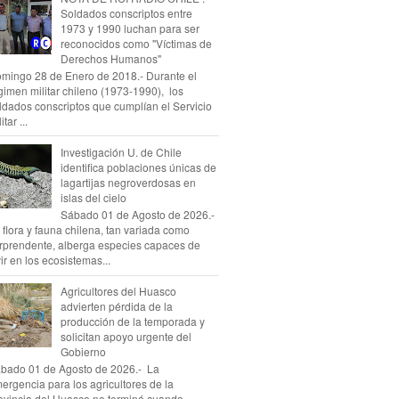
Soldados conscriptos entre
1973 y 1990 luchan para ser
reconocidos como "Víctimas de
Derechos Humanos"
mingo 28 de Enero de 2018.- Durante el
gimen militar chileno (1973-1990), los
ldados conscriptos que cumplían el Servicio
itar ...
Investigación U. de Chile
identifica poblaciones únicas de
lagartijas negroverdosas en
islas del cielo
Sábado 01 de Agosto de 2026.-
 flora y fauna chilena, tan variada como
rprendente, alberga especies capaces de
vir en los ecosistemas...
Agricultores del Huasco
advierten pérdida de la
producción de la temporada y
solicitan apoyo urgente del
Gobierno
bado 01 de Agosto de 2026.- La
ergencia para los agricultores de la
ovincia del Huasco no terminó cuando