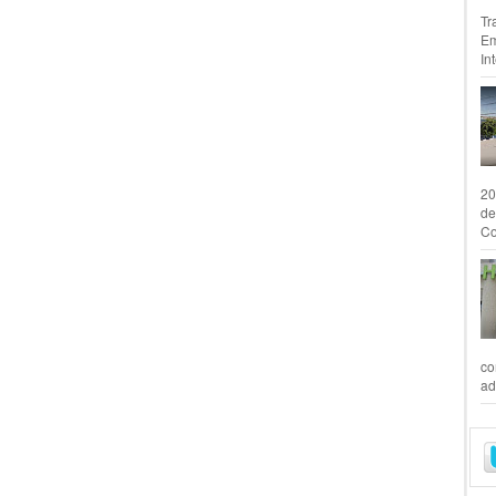
Tr
Em
In
20
de
Co
co
ad