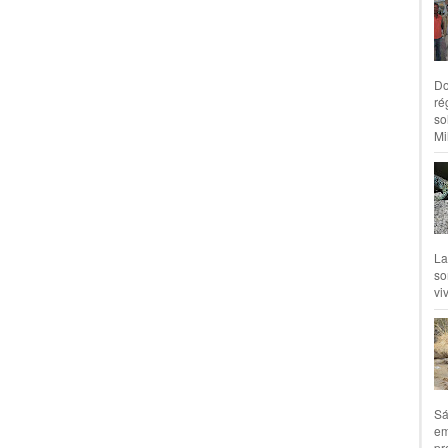
Do
ré
so
Mil
La
so
vi
Sá
em
pr