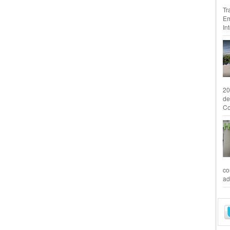
Tr
Em
In
20
de
Co
co
ad