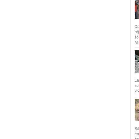
Do
ré
so
Mil
La
so
vi
Sá
em
pr