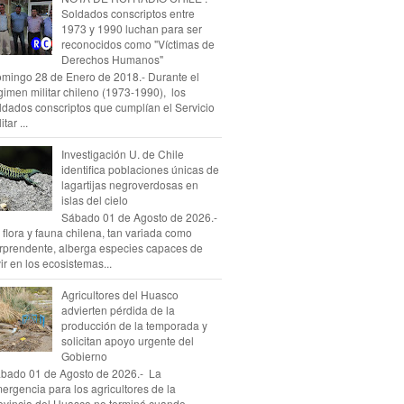
Soldados conscriptos entre
1973 y 1990 luchan para ser
reconocidos como "Víctimas de
Derechos Humanos"
mingo 28 de Enero de 2018.- Durante el
gimen militar chileno (1973-1990), los
ldados conscriptos que cumplían el Servicio
itar ...
Investigación U. de Chile
identifica poblaciones únicas de
lagartijas negroverdosas en
islas del cielo
Sábado 01 de Agosto de 2026.-
 flora y fauna chilena, tan variada como
rprendente, alberga especies capaces de
vir en los ecosistemas...
Agricultores del Huasco
advierten pérdida de la
producción de la temporada y
solicitan apoyo urgente del
Gobierno
bado 01 de Agosto de 2026.- La
ergencia para los agricultores de la
ovincia del Huasco no terminó cuando