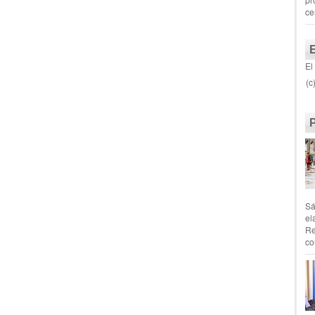
ce
El
(c
Sá
el
Re
co