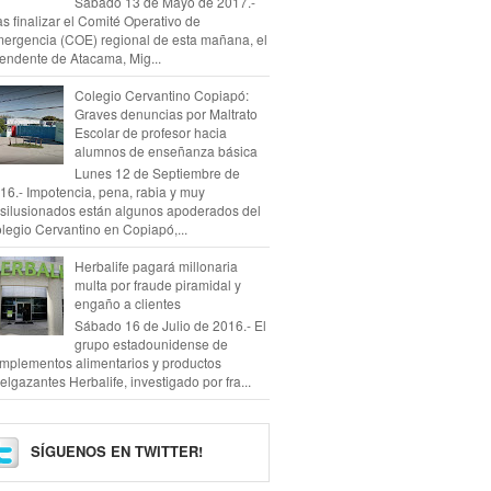
Sábado 13 de Mayo de 2017.-
as finalizar el Comité Operativo de
ergencia (COE) regional de esta mañana, el
tendente de Atacama, Mig...
Colegio Cervantino Copiapó:
Graves denuncias por Maltrato
Escolar de profesor hacia
alumnos de enseñanza básica
Lunes 12 de Septiembre de
16.- Impotencia, pena, rabia y muy
silusionados están algunos apoderados del
legio Cervantino en Copiapó,...
Herbalife pagará millonaria
multa por fraude piramidal y
engaño a clientes
Sábado 16 de Julio de 2016.- El
grupo estadounidense de
mplementos alimentarios y productos
elgazantes Herbalife, investigado por fra...
SÍGUENOS EN TWITTER!