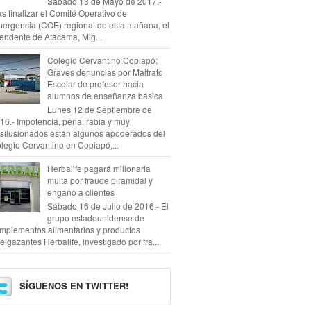
Sábado 13 de Mayo de 2017.-
as finalizar el Comité Operativo de
ergencia (COE) regional de esta mañana, el
tendente de Atacama, Mig...
Colegio Cervantino Copiapó:
Graves denuncias por Maltrato
Escolar de profesor hacia
alumnos de enseñanza básica
Lunes 12 de Septiembre de
16.- Impotencia, pena, rabia y muy
silusionados están algunos apoderados del
legio Cervantino en Copiapó,...
Herbalife pagará millonaria
multa por fraude piramidal y
engaño a clientes
Sábado 16 de Julio de 2016.- El
grupo estadounidense de
mplementos alimentarios y productos
elgazantes Herbalife, investigado por fra...
SÍGUENOS EN TWITTER!