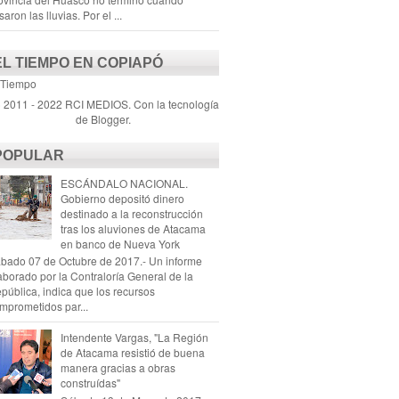
saron las lluvias. Por el ...
EL TIEMPO EN COPIAPÓ
 Tiempo
) 2011 - 2022 RCI MEDIOS. Con la tecnología
de
Blogger
.
POPULAR
ESCÁNDALO NACIONAL.
Gobierno depositó dinero
destinado a la reconstrucción
tras los aluviones de Atacama
en banco de Nueva York
bado 07 de Octubre de 2017.- Un informe
aborado por la Contraloría General de la
pública, indica que los recursos
mprometidos par...
Intendente Vargas, "La Región
de Atacama resistió de buena
manera gracias a obras
construídas"