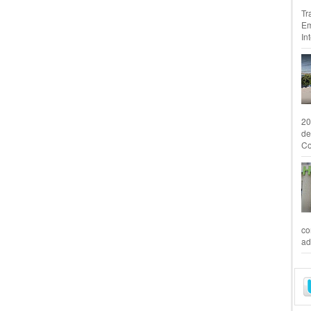
Tr
Em
In
20
de
Co
co
ad