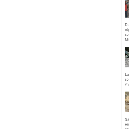
Do
ré
so
Mil
La
so
vi
Sá
em
pr