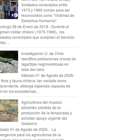
Soldados conscriptos entre
1973 y 1990 luchan para ser
reconocidos como "Víctimas de
Derechos Humanos"
mingo 28 de Enero de 2018.- Durante el
gimen militar chileno (1973-1990), los
ldados conscriptos que cumplían el Servicio
itar ...
Investigación U. de Chile
identifica poblaciones únicas de
lagartijas negroverdosas en
islas del cielo
Sábado 01 de Agosto de 2026.-
 flora y fauna chilena, tan variada como
rprendente, alberga especies capaces de
vir en los ecosistemas...
Agricultores del Huasco
advierten pérdida de la
producción de la temporada y
solicitan apoyo urgente del
Gobierno
bado 01 de Agosto de 2026.- La
ergencia para los agricultores de la
ovincia del Huasco no terminó cuando