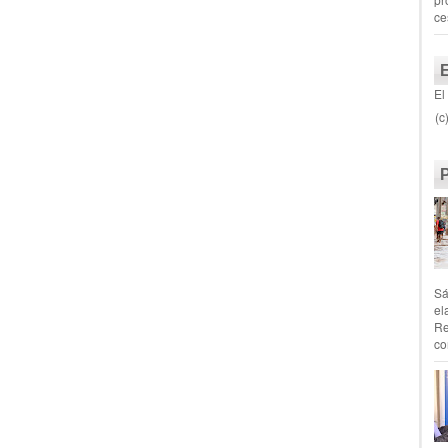
ce
El
(c
Sá
el
Re
co