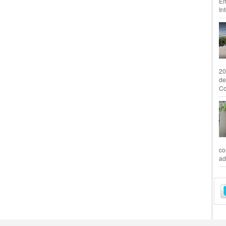
Em
In
20
de
Co
co
ad