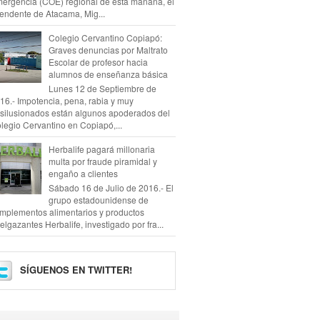
ergencia (COE) regional de esta mañana, el
tendente de Atacama, Mig...
Colegio Cervantino Copiapó:
Graves denuncias por Maltrato
Escolar de profesor hacia
alumnos de enseñanza básica
Lunes 12 de Septiembre de
16.- Impotencia, pena, rabia y muy
silusionados están algunos apoderados del
legio Cervantino en Copiapó,...
Herbalife pagará millonaria
multa por fraude piramidal y
engaño a clientes
Sábado 16 de Julio de 2016.- El
grupo estadounidense de
mplementos alimentarios y productos
elgazantes Herbalife, investigado por fra...
SÍGUENOS EN TWITTER!