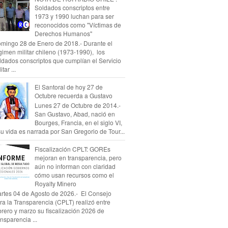
Soldados conscriptos entre
1973 y 1990 luchan para ser
reconocidos como "Víctimas de
Derechos Humanos"
mingo 28 de Enero de 2018.- Durante el
gimen militar chileno (1973-1990), los
ldados conscriptos que cumplían el Servicio
itar ...
El Santoral de hoy 27 de
Octubre recuerda a Gustavo
Lunes 27 de Octubre de 2014.-
San Gustavo, Abad, nació en
Bourges, Francia, en el siglo VI,
su vida es narrada por San Gregorio de Tour...
Fiscalización CPLT: GOREs
mejoran en transparencia, pero
aún no informan con claridad
cómo usan recursos como el
Royalty Minero
rtes 04 de Agosto de 2026.- El Consejo
ra la Transparencia (CPLT) realizó entre
brero y marzo su fiscalización 2026 de
ansparencia ...