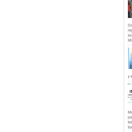
Do
ré
so
Mil
y 
Ma
pa
fe
tr