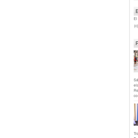
El
(c
Sá
el
Re
co
Tr