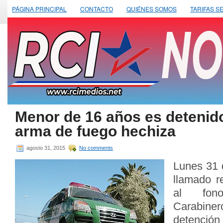
PÁGINA PRINCIPAL
CONTACTO
QUIÉNES SOMOS
TARIFAS S
Menor de 16 años es detenido
arma de fuego hechiza
agosto 31, 2015
No comments
Lunes 31 
llamado r
al fon
Carabine
detenció