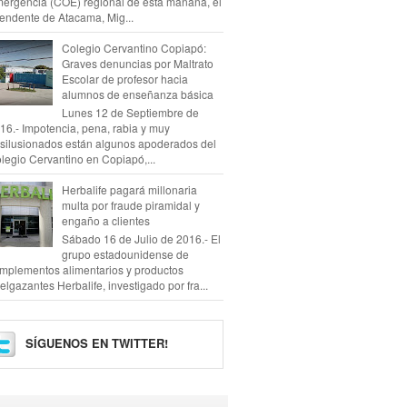
ergencia (COE) regional de esta mañana, el
tendente de Atacama, Mig...
Colegio Cervantino Copiapó:
Graves denuncias por Maltrato
Escolar de profesor hacia
alumnos de enseñanza básica
Lunes 12 de Septiembre de
16.- Impotencia, pena, rabia y muy
silusionados están algunos apoderados del
legio Cervantino en Copiapó,...
Herbalife pagará millonaria
multa por fraude piramidal y
engaño a clientes
Sábado 16 de Julio de 2016.- El
grupo estadounidense de
mplementos alimentarios y productos
elgazantes Herbalife, investigado por fra...
SÍGUENOS EN TWITTER!