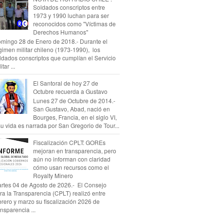
Soldados conscriptos entre
1973 y 1990 luchan para ser
reconocidos como "Víctimas de
Derechos Humanos"
mingo 28 de Enero de 2018.- Durante el
gimen militar chileno (1973-1990), los
ldados conscriptos que cumplían el Servicio
itar ...
El Santoral de hoy 27 de
Octubre recuerda a Gustavo
Lunes 27 de Octubre de 2014.-
San Gustavo, Abad, nació en
Bourges, Francia, en el siglo VI,
su vida es narrada por San Gregorio de Tour...
Fiscalización CPLT: GOREs
mejoran en transparencia, pero
aún no informan con claridad
cómo usan recursos como el
Royalty Minero
rtes 04 de Agosto de 2026.- El Consejo
ra la Transparencia (CPLT) realizó entre
brero y marzo su fiscalización 2026 de
ansparencia ...