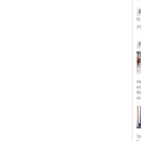
El
(c
Sá
el
Re
co
Tr