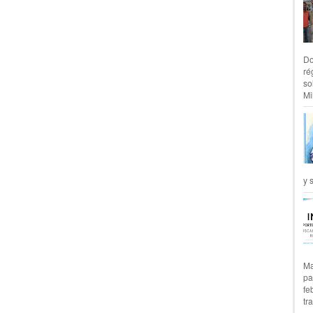
Do
ré
so
Mil
y 
Ma
pa
fe
tr