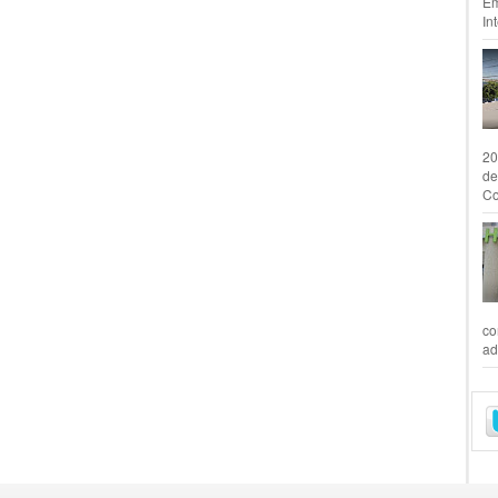
Em
In
20
de
Co
co
ad