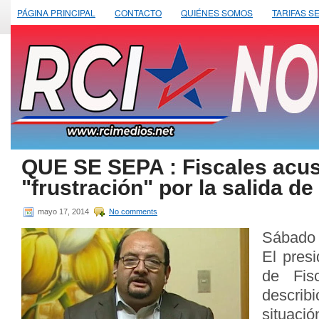
PÁGINA PRINCIPAL
CONTACTO
QUIÉNES SOMOS
TARIFAS S
QUE SE SEPA : Fiscales acu
"frustración" por la salida d
mayo 17, 2014
No comments
Sábado 
El pres
de Fisc
describ
situaci