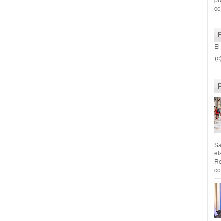
ce
El
(c
Sá
el
Re
co