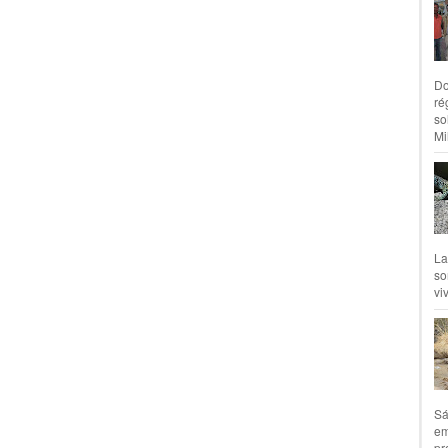
Do
ré
so
Mil
La
so
vi
Sá
em
pr