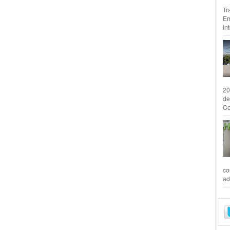
Tr
Em
In
20
de
Co
co
ad