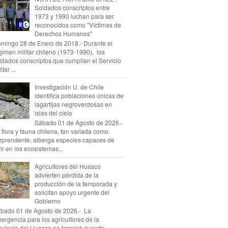
Soldados conscriptos entre
1973 y 1990 luchan para ser
reconocidos como "Víctimas de
Derechos Humanos"
mingo 28 de Enero de 2018.- Durante el
gimen militar chileno (1973-1990), los
ldados conscriptos que cumplían el Servicio
itar ...
Investigación U. de Chile
identifica poblaciones únicas de
lagartijas negroverdosas en
islas del cielo
Sábado 01 de Agosto de 2026.-
 flora y fauna chilena, tan variada como
rprendente, alberga especies capaces de
vir en los ecosistemas...
Agricultores del Huasco
advierten pérdida de la
producción de la temporada y
solicitan apoyo urgente del
Gobierno
bado 01 de Agosto de 2026.- La
ergencia para los agricultores de la
ovincia del Huasco no terminó cuando