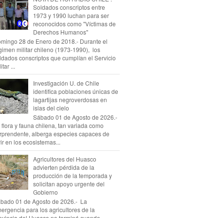
Soldados conscriptos entre
1973 y 1990 luchan para ser
reconocidos como "Víctimas de
Derechos Humanos"
mingo 28 de Enero de 2018.- Durante el
gimen militar chileno (1973-1990), los
ldados conscriptos que cumplían el Servicio
itar ...
Investigación U. de Chile
identifica poblaciones únicas de
lagartijas negroverdosas en
islas del cielo
Sábado 01 de Agosto de 2026.-
 flora y fauna chilena, tan variada como
rprendente, alberga especies capaces de
vir en los ecosistemas...
Agricultores del Huasco
advierten pérdida de la
producción de la temporada y
solicitan apoyo urgente del
Gobierno
bado 01 de Agosto de 2026.- La
ergencia para los agricultores de la
ovincia del Huasco no terminó cuando