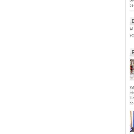
ce
El
(c
Sá
el
Re
co