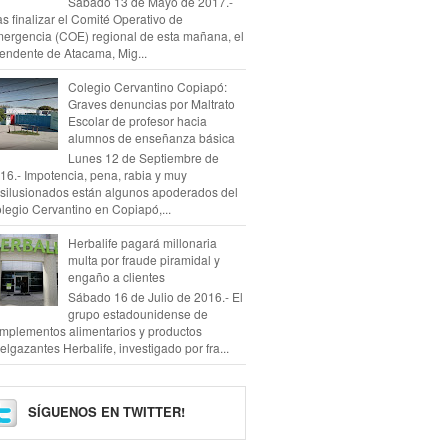
Sábado 13 de Mayo de 2017.-
as finalizar el Comité Operativo de
ergencia (COE) regional de esta mañana, el
tendente de Atacama, Mig...
Colegio Cervantino Copiapó:
Graves denuncias por Maltrato
Escolar de profesor hacia
alumnos de enseñanza básica
Lunes 12 de Septiembre de
16.- Impotencia, pena, rabia y muy
silusionados están algunos apoderados del
legio Cervantino en Copiapó,...
Herbalife pagará millonaria
multa por fraude piramidal y
engaño a clientes
Sábado 16 de Julio de 2016.- El
grupo estadounidense de
mplementos alimentarios y productos
elgazantes Herbalife, investigado por fra...
SÍGUENOS EN TWITTER!