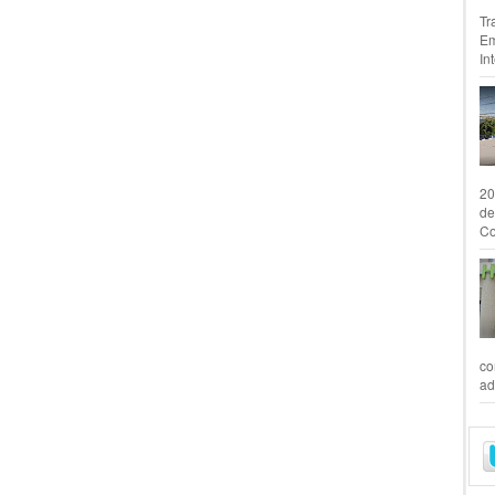
Tr
Em
In
20
de
Co
co
ad