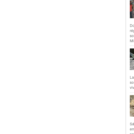
Do
ré
so
Mil
La
so
vi
Sá
em
pr